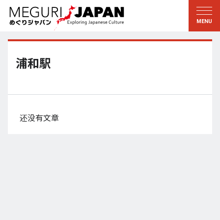
游历地域
游历文化
新着情報
听其言
东北
知与学
浦和駅
关东
求教
江户・东京
伝承
甲信越
艺术・艺能
还没有文章
北陆
匠艺
东海
自然
近畿
和历与生活
京都・奈良
小野里茶の湯クラブ
山阴・山阳