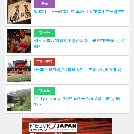
伝承
狼 信仰 ——敬畏自然 第2回：犬神信仰之三峰神社
知与学
列入人类非物质文化遗产名录 来访神:蒙面・变装
的神
京都・奈良
【日本的世界遗产】春日大社 古都奈良的文化财
知与学
【Did you know…?】 四国八十八所灵场 何为”遍
路”?