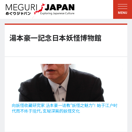
游历地域
游历文化
新着情報
听其言
东北
知与学
湯本豪一記念日本妖怪博物館
关东
求教
江户・东京
伝承
甲信越
艺术・艺能
北陆
匠艺
东海
自然
近畿
和历与生活
向妖怪收藏研究家 汤本豪一请教“妖怪之魅力”！ 始于江户时
代而不终于现代，玄秘深奥的妖怪文化
京都・奈良
小野里茶の湯クラブ
山阴・山阳