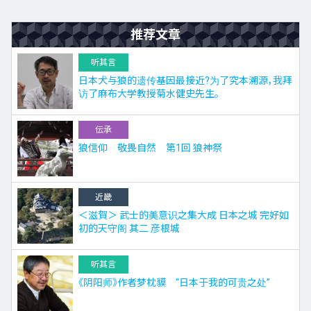
推荐文章
听其言
日本犬与狼的遗传基因最接近?为了究本溯源，我拜
访了麻布大学教授菊水健史先生。
伝承
狼信仰 敬畏自然 第1回 狼神祭
近畿
＜滋賀＞ 武士的美意识之集大成 日本之城 完好如
初的天守阁 其二 彦根城
听其言
《阴阳师》作者梦枕貘 “日本于我的可贵之处”