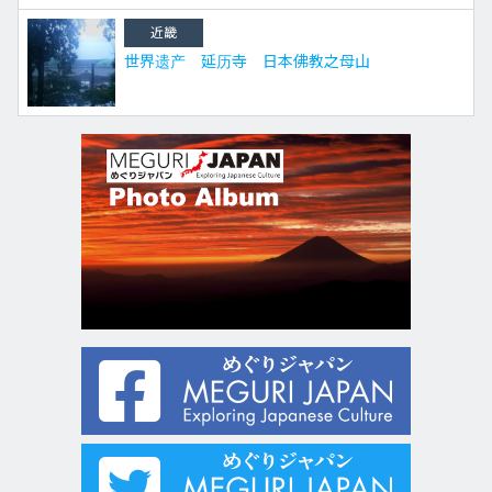
近畿
世界遗产 延历寺 日本佛教之母山