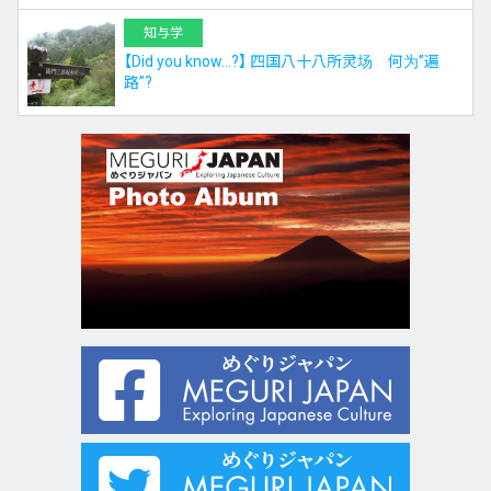
知与学
【Did you know…?】 四国八十八所灵场 何为”遍
路”?