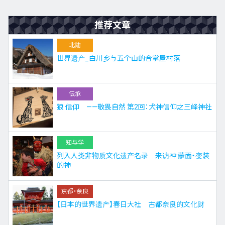
推荐文章
北陆
世界遗产_白川乡与五个山的合掌屋村落
伝承
狼 信仰 ——敬畏自然 第2回：犬神信仰之三峰神社
知与学
列入人类非物质文化遗产名录 来访神:蒙面・变装
的神
京都・奈良
【日本的世界遗产】春日大社 古都奈良的文化财