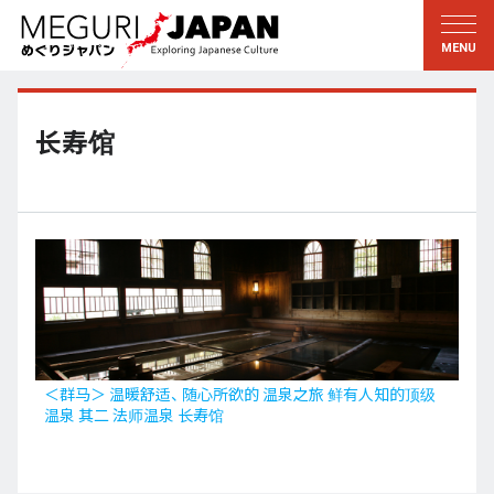
游历地域
游历文化
新着情報
听其言
东北
知与学
长寿馆
关东
求教
江户・东京
伝承
甲信越
艺术・艺能
北陆
匠艺
东海
自然
近畿
和历与生活
＜群马＞ 温暖舒适、 随心所欲的 温泉之旅 鲜有人知的顶级
温泉 其二 法师温泉 长寿馆
京都・奈良
小野里茶の湯クラブ
山阴・山阳