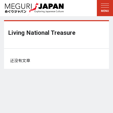
游历地域
游历文化
新着情報
听其言
东北
知与学
Living National Treasure
关东
求教
江户・东京
伝承
甲信越
艺术・艺能
还没有文章
北陆
匠艺
东海
自然
近畿
和历与生活
京都・奈良
小野里茶の湯クラブ
山阴・山阳