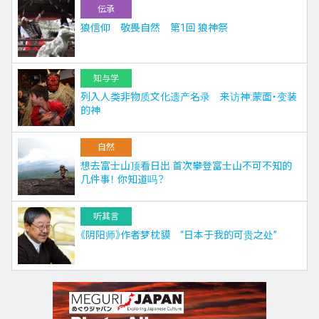
伝承
狼信仰 敬畏自然 第1回 狼神祭
知与学
列入人类非物质文化遗产名录 来访神:蒙面・变装
的神
自然
想去富士山顶看日出 首次攀登富士山不可不知的
几件事！ 你知道吗？
听其言
《阴阳师》作者梦枕貘 “日本于我的可贵之处”