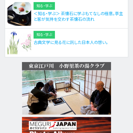
知る・学ぶ
＜知る・学ぶ＞ 茶懐石に学ぶもてなしの極意。亭主
と客が気持を交わす茶懐石の流れ
知る・学ぶ
古典文学に見る花に託した日本人の想い。