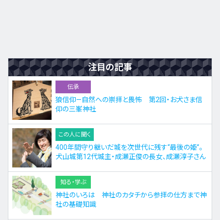
注目の記事
伝承
狼信仰—自然への崇拝と畏怖 第2回・お犬さま信
仰の三峯神社
この人に聞く
400年間守り継いだ城を次世代に残す“最後の姫”。
犬山城第12代城主・成瀬正俊の長女、成瀬淳子さん
知る・学ぶ
神社のいろは 神社のカタチから参拝の仕方まで神
社の基礎知識