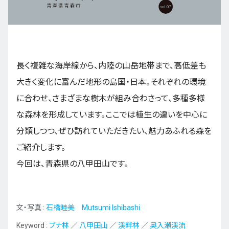
九州・沖縄
長く複雑な海岸線から、内陸の山岳地帯まで、高低差も
EN
ZH
KO
ES
大きく変化に富んだ地形の島国・日本。それぞれの環境
に合わせ、さまざまな樹木が組み合わさって、多種多様
な森林を形成しています。ここでは植生の違いを中心に
分類しつつ、ぜひ訪れていただきたい、魅力あふれる森を
ご紹介します。
今回は、青森県の八甲田山です。
文・写真 :
石橋睦美 Mutsumi Ishibashi
Keyword :
ブナ林
／
八甲田山
／
渓畔林
／
奥入瀬渓流