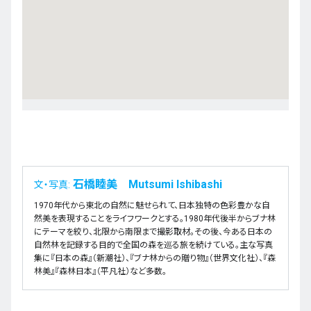
石橋睦美 Mutsumi Ishibashi
文・写真:
1970年代から東北の自然に魅せられて、日本独特の色彩豊かな自
然美を表現することをライフワークとする。1980年代後半からブナ林
にテーマを絞り、北限から南限まで撮影取材。その後、今ある日本の
自然林を記録する目的で全国の森を巡る旅を続けている。主な写真
集に『日本の森』（新潮社）、『ブナ林からの贈り物』（世界文化社）、『森
林美』『森林日本』（平凡社）など多数。