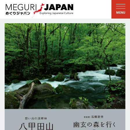
地域をめぐる
文化をめぐる
新着情報
この人に聞く
北海道・東北
知る・学ぶ
関東
習う
江戸・東京
伝承
甲信越
芸術・芸能
北陸
もの作り
東海
自然
近畿
暦と暮らし
京都・奈良
小野里茶の湯クラブ
中国・四国