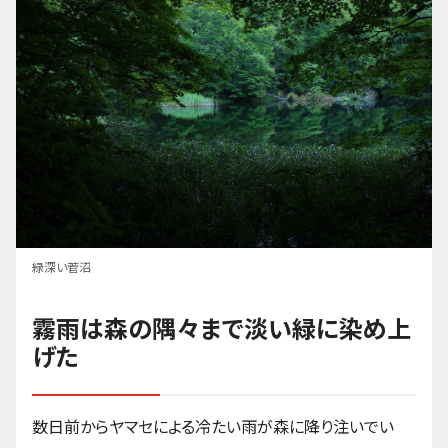
緑深い菅沼
霧雨は森の隅々まで淡い緑に染め上
げた
数日前からヤマセによる冷たい雨が森に降り注いでい