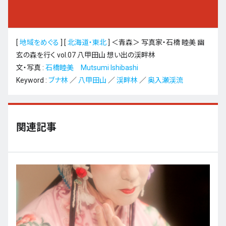
[
地域をめぐる
]
[
北海道・東北
]
＜青森＞ 写真家・石橋 睦美 幽
玄の森を行く vol.07 八甲田山 想い出の渓畔林
文・写真 :
石橋睦美 Mutsumi Ishibashi
Keyword :
ブナ林
／
八甲田山
／
渓畔林
／
奥入瀬渓流
関連記事