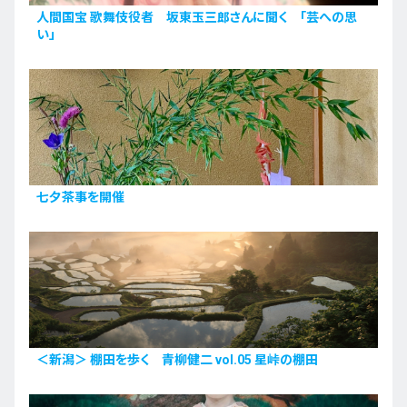
人間国宝 歌舞伎役者 坂東玉三郎さんに聞く 「芸への思
い」
七夕茶事を開催
＜新潟＞ 棚田を歩く 青柳健二 vol.05 星峠の棚田