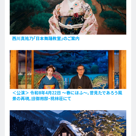
西川真祐乃「日本舞踊教室」のご案内
＜公演＞ 令和8年4月22日 〜春にほふ〜。昔見たであろう風
景の再現。旧御用邸・桃林荘にて