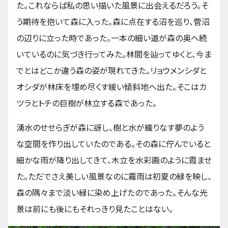
た。これならば私の思い描いた風景に出会えるだろう。そ
う期待を抱いて森に入った。森に点在する沼を巡り、菅沼
の辺りに立った時であった。一本の細い道が森の奥へ続
いているのに気づき行ってみた。林間を辿ってゆくと、今ま
でとはどこか違う森の姿が現れてきた。リョウメンシダと
オシダが林床を埋め尽くす緩い傾斜地へ出た。そこはカ
ツラとトチの巨樹が林立する森であった。
湧水のせせらぎが森に谺し、樹と水が織りなす夢のよう
な空間を作り出していたのである。その森に佇んでいると
細かな雨が降り出してきて、木立を水彩画のように霞ませ
た。ただでさえ美しい風景なのに霧雨は初夏の緑を映し、
森の隅々まで淡い緑に染め上げたのであった。そんな光
景は前にも後にもそれっきり見たことはない。