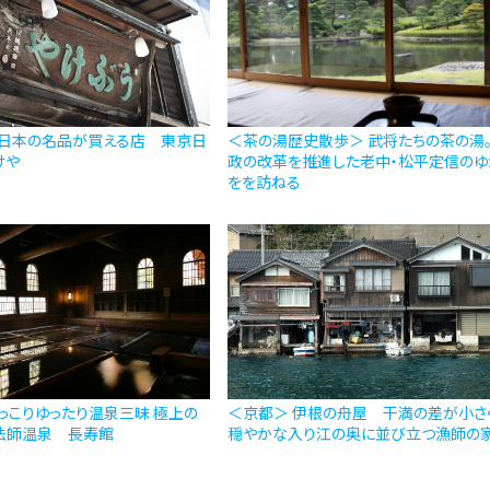
 日本の名品が買える店 東京日
＜茶の湯歴史散歩＞ 武将たちの茶の湯
けや
政の改革を推進した老中・松平定信のゆ
をを訪ねる
っこりゆったり温泉三昧 極上の
＜京都＞ 伊根の舟屋 干満の差が小さ
 法師温泉 長寿館
穏やかな入り江の奥に並び立つ漁師の