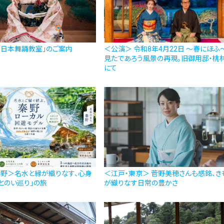
「日本舞踊教室」のご案内
＜公演＞ 令和8年4月22日 〜春にほふ
見たであろう風景の再現。旧御用邸・桃
にて
秦野＞名水と縁が織りなす、心身
＜江戸・東京＞ 菅野美穂さんも感銘、き
とのい巡り」の旅
が織りなす日常の豊かさ