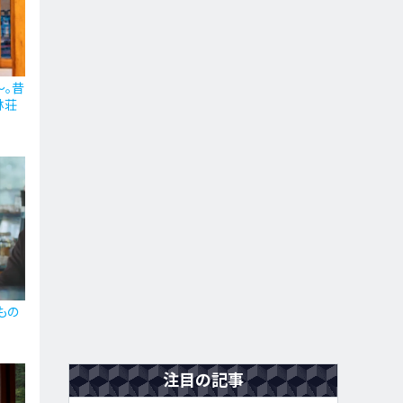
〜。昔
林荘
もの
注目の記事