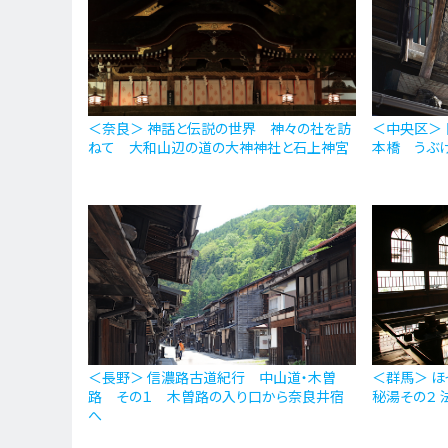
＜奈良＞ 神話と伝説の世界 神々の社を訪
＜中央区＞
ねて 大和山辺の道の大神神社と石上神宮
本橋 うぶ
＜長野＞ 信濃路古道紀行 中山道・木曽
＜群馬＞ ほ
路 その１ 木曽路の入り口から奈良井宿
秘湯その２
へ