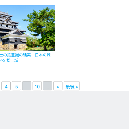
武士の美意識の結実 日本の城—
-3 松江城
4
5
...
10
...
»
最後 »