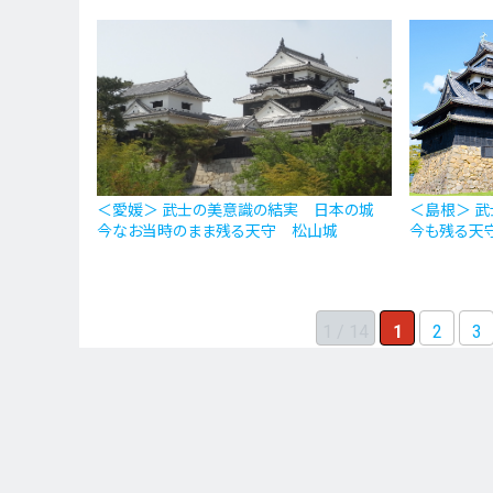
＜愛媛＞ 武士の美意識の結実 日本の城
＜島根＞ 
今なお当時のまま残る天守 松山城
今も残る天守
1 / 14
1
2
3