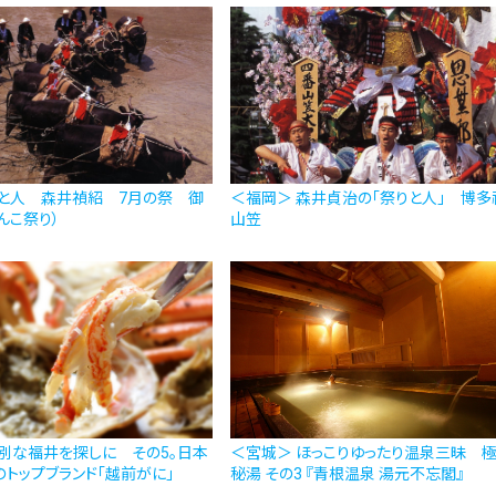
祭と人 森井禎紹 7月の祭 御
＜福岡＞ 森井貞治の「祭りと人」 博多
んこ祭り）
山笠
別な福井を探しに その5。日本
＜宮城＞ ほっこりゆったり温泉三昧 
トップブランド「越前がに」
秘湯 その3 『青根温泉 湯元不忘閣』