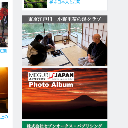
学ぶ日本人とお茶
祇園
極上の