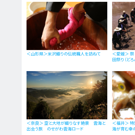
＜山形県＞米沢織りの伝統職人を訪ねて
＜愛媛＞ 
田祭り（どろ
＜奈良＞ 空と大地が織りなす絶景 雲海と
＜福井＞ 特
出会う旅 のせがわ雲海ロード
海が育む幸の