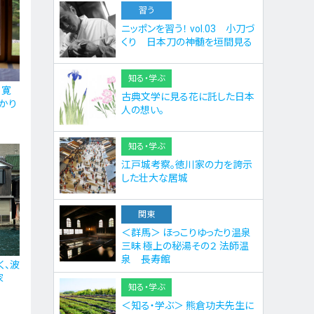
習う
ニッポンを習う！ vol.03 小刀づ
くり 日本刀の神髄を垣間見る
知る・学ぶ
。寛
古典文学に見る花に託した日本
かり
人の想い。
知る・学ぶ
江戸城考察。徳川家の力を誇示
した壮大な居城
関東
＜群馬＞ ほっこりゆったり温泉
三昧 極上の秘湯その２ 法師温
泉 長寿館
く、波
家
知る・学ぶ
＜知る・学ぶ＞ 熊倉功夫先生に