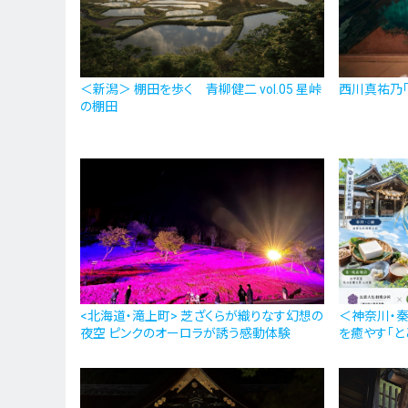
＜新潟＞ 棚田を歩く 青柳健二 vol.05 星峠
西川真祐乃
の棚田
<北海道・滝上町> 芝ざくらが織りなす幻想の
＜神奈川・
夜空 ピンクのオーロラが誘う感動体験
を癒やす「と