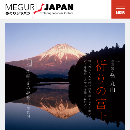
地域をめぐる
文化をめぐる
新着情報
この人に聞く
北海道・東北
知る・学ぶ
関東
習う
江戸・東京
伝承
甲信越
芸術・芸能
北陸
もの作り
東海
自然
近畿
暦と暮らし
京都・奈良
小野里茶の湯クラブ
中国・四国