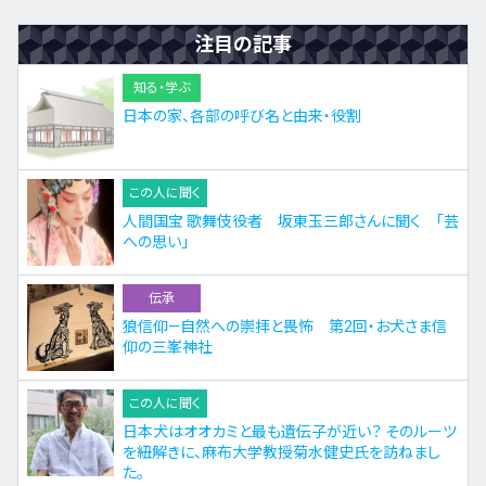
注目の記事
知る・学ぶ
日本の家、各部の呼び名と由来・役割
この人に聞く
人間国宝 歌舞伎役者 坂東玉三郎さんに聞く 「芸
への思い」
伝承
狼信仰—自然への崇拝と畏怖 第2回・お犬さま信
仰の三峯神社
この人に聞く
日本犬はオオカミと最も遺伝子が近い？ そのルーツ
を紐解きに、麻布大学教授菊水健史氏を訪ねまし
た。