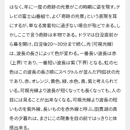
はなく、年に一度の奇跡の光景がこの時期に姿を現す。テ
レビの富士山番組で、よく「奇跡の光景」という表現を耳
にするが、単なる常套句に過ぎない場合が殆どである。し
かしここで言う奇跡は本物である。 ドラマは日没直前か
ら幕を開け、日没後20〜30分まで続く。光（可視光線）
は、波長の長さによって色が変わる。一番長い波長は赤
（上界）であり、一番短い波長は紫（下界）となる。虹の七
色はこの波長の長さ順にスペクトルが並んだ円弧状の光
であり、赤、オレンジ、黄色、緑、水色、青、紫と考えられて
いる。可視光線より波長が短くなっても長くなっても、人の
目には見ることが出来なくなる。可視光線より波長の短
いものを紫外線、長いものを赤外線と呼ぶ。田貫湖の真
冬の夕暮れは、まさにこの現象を目の前ではっきりと体
感出来る。