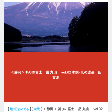
＜静岡＞ 祈りの富士 岳 丸山 vol.02 水鏡・光の波長 田
貫湖
[
地域をめぐる
]
[
東海
]
＜静岡＞ 祈りの富士 岳 丸山 vol.02