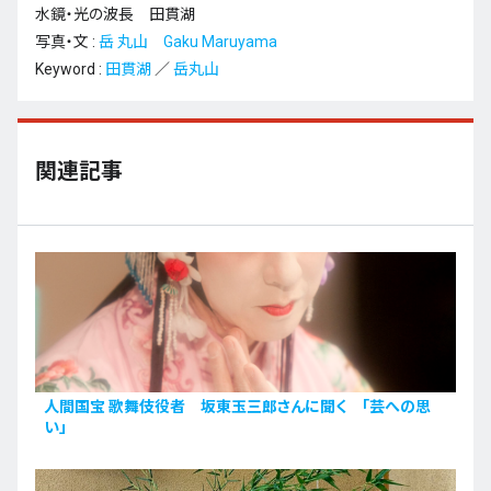
水鏡・光の波長 田貫湖
写真・文 :
岳 丸山 Gaku Maruyama
Keyword :
田貫湖
／
岳丸山
関連記事
人間国宝 歌舞伎役者 坂東玉三郎さんに聞く 「芸への思
い」