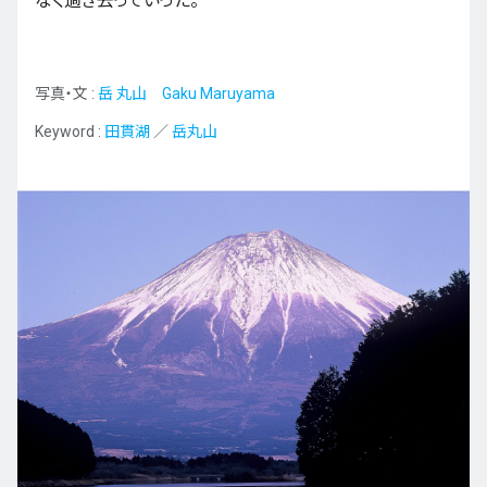
なく過ぎ去っていった。
写真・文 :
岳 丸山 Gaku Maruyama
Keyword :
田貫湖
／
岳丸山