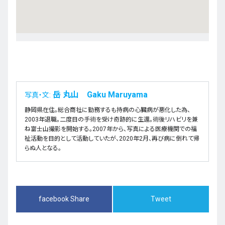
岳 丸山 Gaku Maruyama
写真・文:
静岡県在住。総合商社に勤務するも持病の心臓病が悪化した為、
2003年退職。二度目の手術を受け奇跡的に生還。術後リハビリを兼
ね富士山撮影を開始する。2007年から、写真による医療機関での福
祉活動を目的として活動していたが、2020年2月、再び病に倒れて帰
らぬ人となる。
facebook Share
Tweet