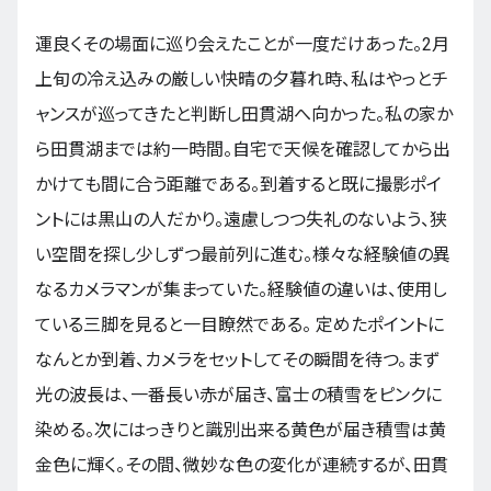
運良くその場面に巡り会えたことが一度だけあった。2月
上旬の冷え込みの厳しい快晴の夕暮れ時、私はやっとチ
ャンスが巡ってきたと判断し田貫湖へ向かった。私の家か
ら田貫湖までは約一時間。自宅で天候を確認してから出
かけても間に合う距離である。到着すると既に撮影ポイ
ントには黒山の人だかり。遠慮しつつ失礼のないよう、狭
い空間を探し少しずつ最前列に進む。様々な経験値の異
なるカメラマンが集まっていた。経験値の違いは、使用し
ている三脚を見ると一目瞭然である。 定めたポイントに
なんとか到着、カメラをセットしてその瞬間を待つ。まず
光の波長は、一番長い赤が届き、富士の積雪をピンクに
染める。次にはっきりと識別出来る黄色が届き積雪は黄
金色に輝く。その間、微妙な色の変化が連続するが、田貫