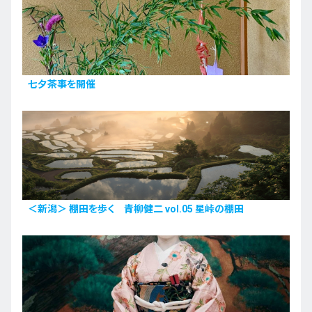
七夕茶事を開催
＜新潟＞ 棚田を歩く 青柳健二 vol.05 星峠の棚田