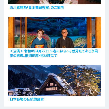
西川真祐乃「日本舞踊教室」のご案内
＜公演＞ 令和8年4月22日 〜春にほふ〜。昔見たであろう風
景の再現。旧御用邸・桃林荘にて
日本各地の伝統的民家