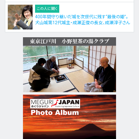
この人に聞く
400年間守り継いだ城を次世代に残す“最後の姫”。
犬山城第12代城主・成瀬正俊の長女、成瀬淳子さん