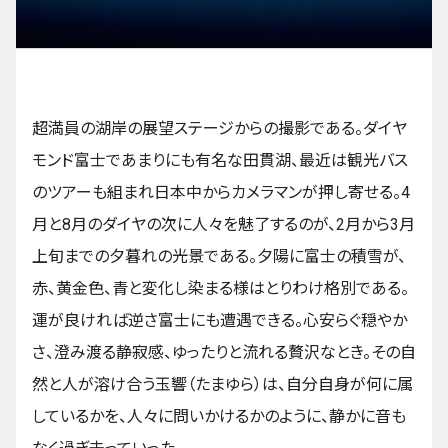
九州・沖縄
超満員の湖岸の展望ステージからの撮影である。ダイヤ
EN
ZH
KO
ES
モンド富士であまりにも有名な田貫湖、最近は観光バス
のツアーも組まれ日本中からカメラマンが押し寄せる。4
月と8月のダイヤの次に人々を魅了するのが、2月から3月
上旬までの夕暮れの光景である。夕陽に富士の積雪が、
赤、黄金色、青と変化し染まる様はとりわけ格別である。
運が良ければ逆さ富士にも遭遇できる。心安らぐ穏やか
さ、澄み渡る静寂感、ゆったりと流れる贅沢なとき。その自
然と人が溶け合う玉響（たまゆら）は、自分自身が何に属
しているかを、人々に問いかけるかのように、静かに音も