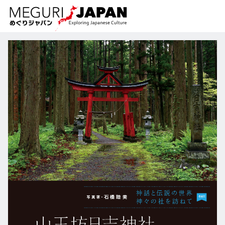
地域をめぐる
文化をめぐる
新着情報
この人に聞く
北海道・東北
知る・学ぶ
関東
習う
江戸・東京
伝承
甲信越
芸術・芸能
北陸
もの作り
東海
自然
近畿
暦と暮らし
京都・奈良
小野里茶の湯クラ
中国・四国