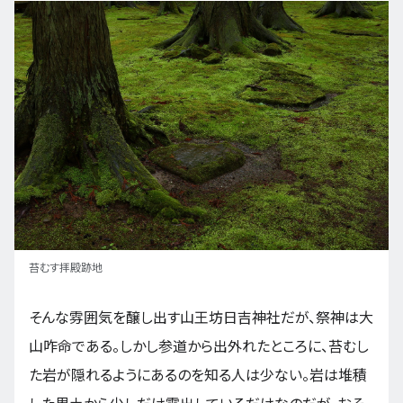
苔むす拝殿跡地
そんな雰囲気を醸し出す山王坊日吉神社だが、祭神は大
山咋命である。しかし参道から出外れたところに、苔むし
た岩が隠れるようにあるのを知る人は少ない。岩は堆積