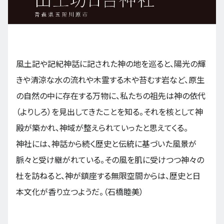
九州・沖縄
風土記や記紀神話に記された神の地を巡ると、陽光の輝
EN
ZH
KO
ES
きや清涼な水の流れや木霊する木や苔むす岩など、原生
の自然の中に存在する万物に、私たちの祖先は神の依代
（よりしろ）を見出してきたことを知る。それを核として神
殿が築かれ、神域が整えられていったと思えてくる。
神社には、神話から続く歴史と伝統に基づいた風景が
脈々と受け継がれている。その風を肌に受けつつ神々の
杜を訪ねると、神が鎮座する無限空間からは、歴史と日
本文化が香り立つようだ。（石橋睦美）