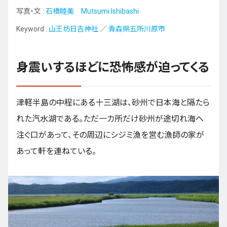
写真・文 :
石橋睦美 Mutsumi Ishibashi
Keyword :
山王坊日吉神社
／
青森県五所川原市
身震いするほどに恐怖感が迫ってくる
津軽半島の中程にある十三湖は、砂州で日本海と隔たら
れた汽水湖である。ただ一カ所だけ砂州が途切れ海へ
注ぐ口があって、その周辺にシジミ漁を営む漁師の家が
あって軒を連ねている。