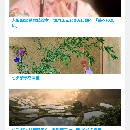
人間国宝 歌舞伎役者 坂東玉三郎さんに聞く 「芸への思
い」
七夕茶事を開催
＜新潟＞ 棚田を歩く 青柳健二 vol.05 星峠の棚田