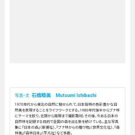
石橋睦美 Mutsumi Ishibashi
写真・文:
1970年代から東北の自然に魅せられて、日本独特の色彩豊かな自
然美を表現することをライフワークとする。1980年代後半からブナ林
にテーマを絞り、北限から南限まで撮影取材。その後、今ある日本の
自然林を記録する目的で全国の森を巡る旅を続けている。主な写真
集に『日本の森』（新潮社）、『ブナ林からの贈り物』（世界文化社）、『森
林美』『森林日本』（平凡社）など多数。