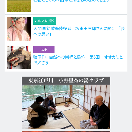
植物としての「稲」はどんなものなのでしょう
この人に聞く
人間国宝 歌舞伎役者 坂東玉三郎さんに聞く 「芸
への思い」
伝承
狼信仰—自然への崇拝と畏怖 第6回 オオカミと
お犬さま