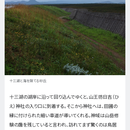
十三湖と海を隔てる砂丘
十三湖の湖岸に沿って回り込んでゆくと、山王坊日吉（ひ
え）神社の入り口に到着する。そこから神社へは、田圃の
縁に付けられた細い車道が導いてくれる。神域は山岳修
験の趣を残していると言われ、訪れてまず驚くのは鳥居