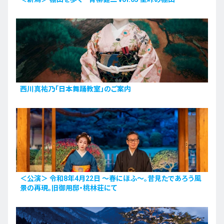
西川真祐乃「日本舞踊教室」のご案内
＜公演＞ 令和8年4月22日 〜春にほふ〜。昔見たであろう風
景の再現。旧御用邸・桃林荘にて