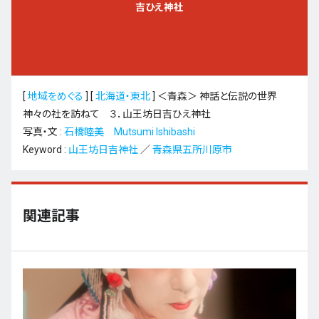
吉ひえ神社
[
地域をめぐる
]
[
北海道・東北
]
＜青森＞ 神話と伝説の世界
神々の社を訪ねて ３．山王坊日吉ひえ神社
写真・文 :
石橋睦美 Mutsumi Ishibashi
Keyword :
山王坊日吉神社
／
青森県五所川原市
関連記事