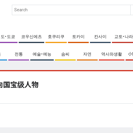
에도・도쿄
코우신에츠
호쿠리쿠
토카이
칸사이
교토・나라
움
전통
예술・예능
솜씨
자연
역사와생활
小
向国宝级人物