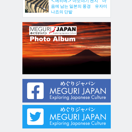
＜에히메＞ 아오야기 켄지 마
음에 남는 일본의 풍경 유자미
나죠의 단밭