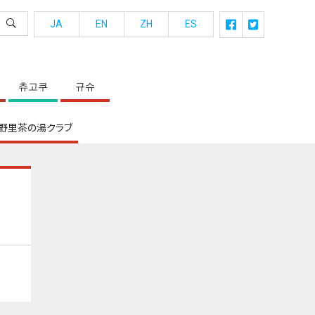
JA
EN
ZH
ES
츄고쿠
규슈
野里茶の湯クラブ