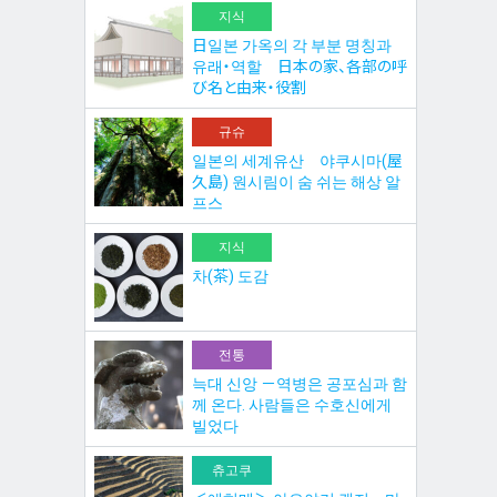
지식
日일본 가옥의 각 부분 명칭과
유래・역할 日本の家、各部の呼
び名と由来・役割
규슈
일본의 세계유산 야쿠시마(屋
久島) 원시림이 숨 쉬는 해상 알
프스
지식
차(茶) 도감
전통
늑대 신앙 －역병은 공포심과 함
께 온다. 사람들은 수호신에게
빌었다
츄고쿠