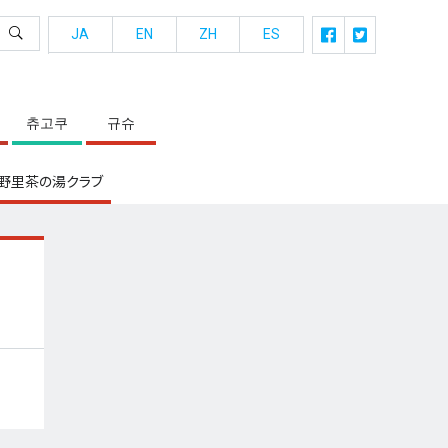
JA
EN
ZH
ES
츄고쿠
규슈
野里茶の湯クラブ