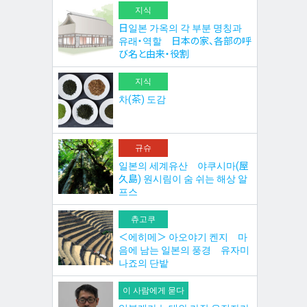
지식
日일본 가옥의 각 부분 명칭과
유래・역할 日本の家、各部の呼
び名と由来・役割
지식
차(茶) 도감
규슈
일본의 세계유산 야쿠시마(屋
久島) 원시림이 숨 쉬는 해상 알
프스
츄고쿠
＜에히메＞ 아오야기 켄지 마
음에 남는 일본의 풍경 유자미
나죠의 단밭
이 사람에게 묻다