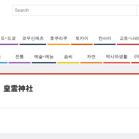
에도・도쿄
코우신에츠
호쿠리쿠
토카이
칸사이
교토・나라
움
전통
예술・예능
솜씨
자연
역사와생활
小
皇霊神社