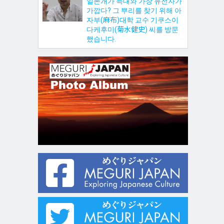
일본개가 늑대와 가장 유전자가
가깝다? 그 뿌리를 찾기 위해 아
자부(麻布)대학 교수 기쿠스이
다케후미(菊水健史) 씨를 방문
했습니다.