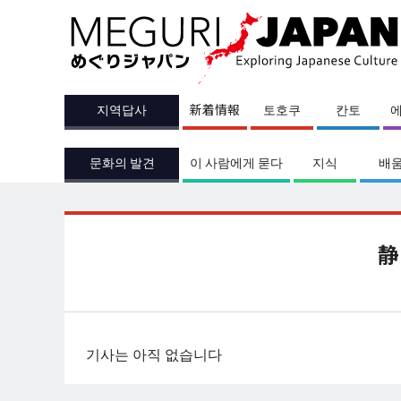
지역답사
新着情報
토호쿠
칸토
문화의 발견
이 사람에게 묻다
지식
배
静
기사는 아직 없습니다