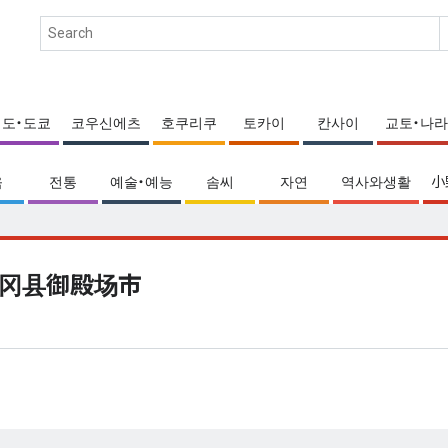
에도・도쿄
코우신에츠
호쿠리쿠
토카이
칸사이
교토・나라
움
전통
예술・예능
솜씨
자연
역사와생활
小
冈县御殿场市