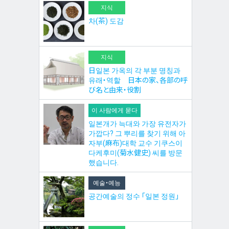
지식
차(茶) 도감
지식
日일본 가옥의 각 부분 명칭과
유래・역할 日本の家、各部の呼
び名と由来・役割
이 사람에게 묻다
일본개가 늑대와 가장 유전자가
가깝다? 그 뿌리를 찾기 위해 아
자부(麻布)대학 교수 기쿠스이
다케후미(菊水健史) 씨를 방문
했습니다.
예술・예능
공간예술의 정수 「일본 정원」