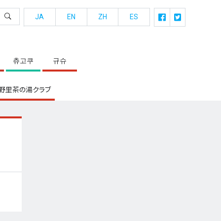
JA
EN
ZH
ES
츄고쿠
규슈
野里茶の湯クラブ