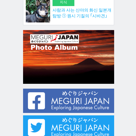
지식
사람과 사는 산야의 화신 일본개
탐방 ① 원시 기질의 「시바견」