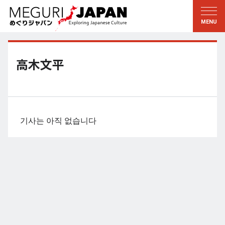
지역답사
문화의 발견
新着情報
이 사람에게 묻다
토호쿠
지식
高木文平
칸토
배움
에도・도쿄
전통
코우신에츠
예술・예능
기사는 아직 없습니다
호쿠리쿠
솜씨
토카이
자연
칸사이
역사와생활
교토・나라
小野里茶の湯クラブ
츄고쿠