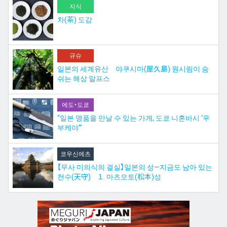
지식
차(茶) 도감
규슈
일본의 세계유산 야쿠시마(屋久島) 원시림이 숨
쉬는 해상 알프스
에도・도쿄
“일본 명품을 만날 수 있는 가게, 도쿄 니혼바시 ‘우
부케야'”
코우신에츠
【무사 미의식의 결실】일본의 성—지금도 남아 있는
천수(天守) １. 마츠모토(松本)성