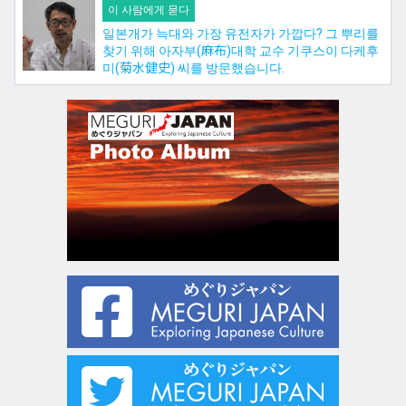
이 사람에게 묻다
일본개가 늑대와 가장 유전자가 가깝다? 그 뿌리를
찾기 위해 아자부(麻布)대학 교수 기쿠스이 다케후
미(菊水健史) 씨를 방문했습니다.