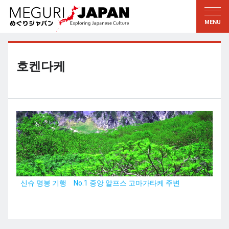
지역답사
문화의 발견
新着情報
이 사람에게 묻다
토호쿠
지식
호켄다케
칸토
배움
에도・도쿄
전통
코우신에츠
예술・예능
호쿠리쿠
솜씨
토카이
자연
칸사이
역사와생활
신슈 명봉 기행 No.1 중앙 알프스 고마가타케 주변
교토・나라
小野里茶の湯クラブ
츄고쿠