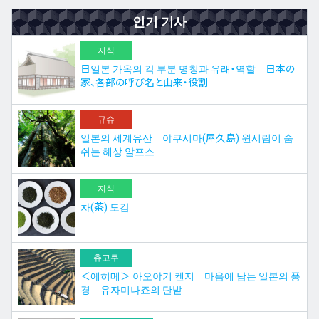
인기 기사
지식
日일본 가옥의 각 부분 명칭과 유래・역할 日本の
家、各部の呼び名と由来・役割
규슈
일본의 세계유산 야쿠시마(屋久島) 원시림이 숨
쉬는 해상 알프스
지식
차(茶) 도감
츄고쿠
＜에히메＞ 아오야기 켄지 마음에 남는 일본의 풍
경 유자미나죠의 단밭