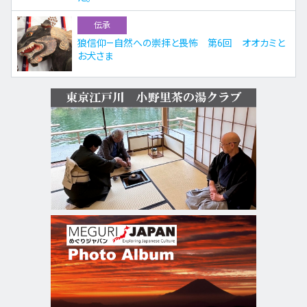
伝承
狼信仰—自然への崇拝と畏怖 第6回 オオカミと
お犬さま