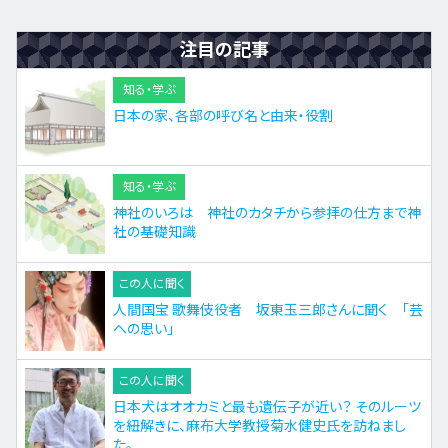
注目の記事
知る・学ぶ
日本の家、各部の呼び名と由来・役割
知る・学ぶ
神社のいろは 神社のカタチから参拝の仕方まで神
社の基礎知識
この人に聞く
人間国宝 歌舞伎役者 坂東玉三郎さんに聞く 「芸
への思い」
この人に聞く
日本犬はオオカミと最も遺伝子が近い？ そのルーツ
を紐解きに、麻布大学教授菊水健史氏を訪ねまし
た。