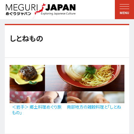
地域をめぐる
文化をめぐる
新着情報
この人に聞く
北海道・東北
知る・学ぶ
しとねもの
関東
習う
江戸・東京
伝承
甲信越
芸術・芸能
北陸
もの作り
東海
自然
近畿
暦と暮らし
＜岩手＞ 郷土料理めぐり旅 南部地方の雑穀料理と「しとね
もの」
京都・奈良
小野里茶の湯クラブ
中国・四国