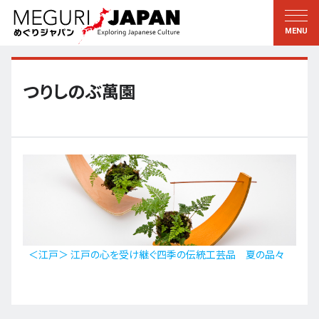
地域をめぐる
文化をめぐる
新着情報
この人に聞く
北海道・東北
知る・学ぶ
つりしのぶ萬園
関東
習う
江戸・東京
伝承
甲信越
芸術・芸能
北陸
もの作り
東海
自然
近畿
暦と暮らし
＜江戸＞ 江戸の心を受け継ぐ四季の伝統工芸品 夏の品々
京都・奈良
小野里茶の湯クラブ
中国・四国