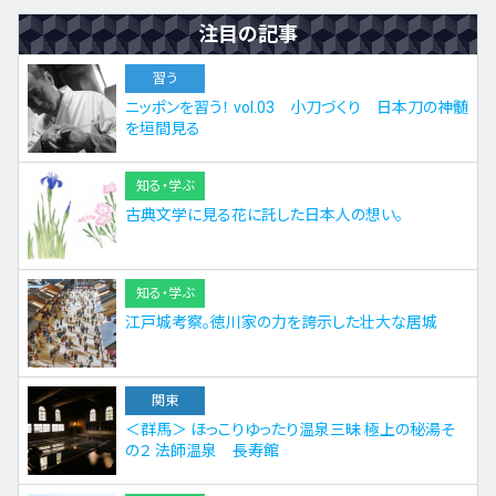
注目の記事
習う
ニッポンを習う！ vol.03 小刀づくり 日本刀の神髄
を垣間見る
知る・学ぶ
古典文学に見る花に託した日本人の想い。
知る・学ぶ
江戸城考察。徳川家の力を誇示した壮大な居城
関東
＜群馬＞ ほっこりゆったり温泉三昧 極上の秘湯そ
の２ 法師温泉 長寿館