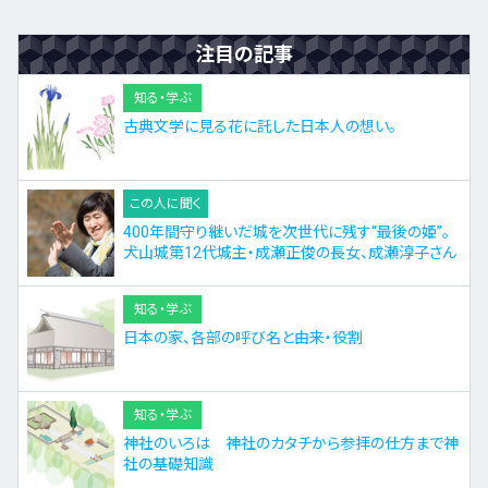
注目の記事
知る・学ぶ
古典文学に見る花に託した日本人の想い。
この人に聞く
400年間守り継いだ城を次世代に残す“最後の姫”。
犬山城第12代城主・成瀬正俊の長女、成瀬淳子さん
知る・学ぶ
日本の家、各部の呼び名と由来・役割
知る・学ぶ
神社のいろは 神社のカタチから参拝の仕方まで神
社の基礎知識