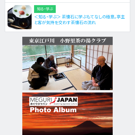
知る・学ぶ
＜知る・学ぶ＞ 茶懐石に学ぶもてなしの極意。亭主
と客が気持を交わす茶懐石の流れ