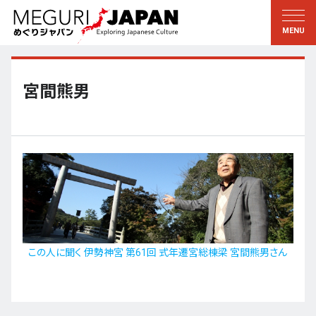
地域をめぐる
文化をめぐる
新着情報
この人に聞く
北海道・東北
知る・学ぶ
宮間熊男
関東
習う
江戸・東京
伝承
甲信越
芸術・芸能
北陸
もの作り
東海
自然
近畿
暦と暮らし
この人に聞く 伊勢神宮 第61回 式年遷宮総棟梁 宮間熊男さん
京都・奈良
小野里茶の湯クラブ
中国・四国