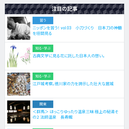
注目の記事
習う
ニッポンを習う！ vol.03 小刀づくり 日本刀の神髄
を垣間見る
知る・学ぶ
古典文学に見る花に託した日本人の想い。
知る・学ぶ
江戸城考察。徳川家の力を誇示した壮大な居城
関東
＜群馬＞ ほっこりゆったり温泉三昧 極上の秘湯そ
の２ 法師温泉 長寿館