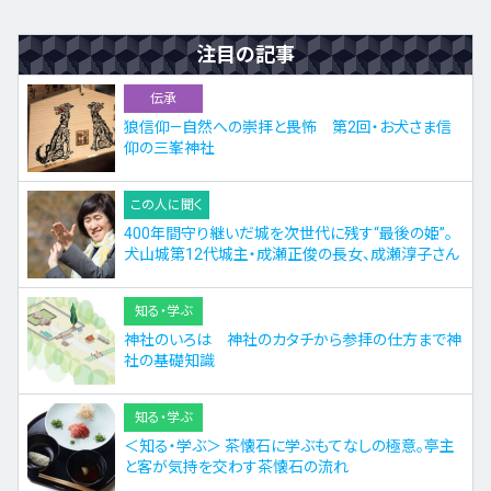
注目の記事
伝承
狼信仰—自然への崇拝と畏怖 第2回・お犬さま信
仰の三峯神社
この人に聞く
400年間守り継いだ城を次世代に残す“最後の姫”。
犬山城第12代城主・成瀬正俊の長女、成瀬淳子さん
知る・学ぶ
神社のいろは 神社のカタチから参拝の仕方まで神
社の基礎知識
知る・学ぶ
＜知る・学ぶ＞ 茶懐石に学ぶもてなしの極意。亭主
と客が気持を交わす茶懐石の流れ