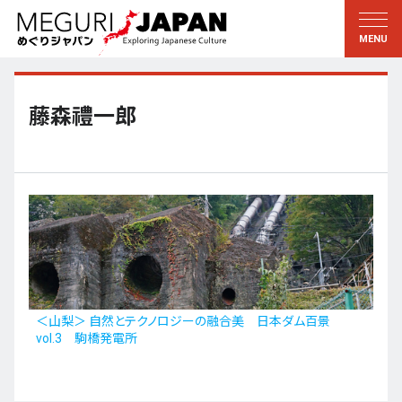
地域をめぐる
文化をめぐる
新着情報
この人に聞く
北海道・東北
知る・学ぶ
藤森禮一郎
関東
習う
江戸・東京
伝承
甲信越
芸術・芸能
北陸
もの作り
東海
自然
近畿
暦と暮らし
＜山梨＞ 自然とテクノロジーの融合美 日本ダム百景
vol.3 駒橋発電所
京都・奈良
小野里茶の湯クラブ
中国・四国