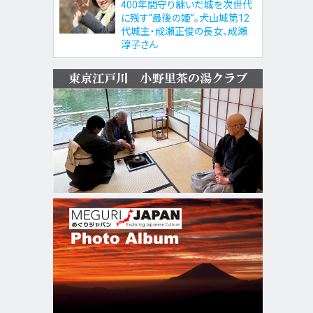
400年間守り継いだ城を次世代
に残す“最後の姫”。犬山城第12
代城主・成瀬正俊の長女、成瀬
淳子さん