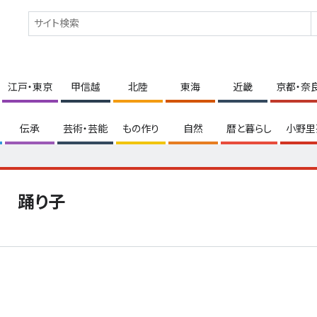
江戸・東京
甲信越
北陸
東海
近畿
京都・奈
伝承
芸術・芸能
もの作り
自然
暦と暮らし
小野里
踊り子