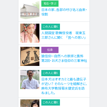
知る・学ぶ
日本の家、各部の呼び名と由来・
役割
この人に聞く
人間国宝 歌舞伎役者 坂東玉
三郎さんに聞く 「芸への思い」
伝承
狼信仰—自然への崇拝と畏怖
第2回・お犬さま信仰の三峯神社
この人に聞く
日本犬はオオカミと最も遺伝子
が近い？ そのルーツを紐解きに、
麻布大学教授菊水健史氏を訪
ねました。
この人に聞く