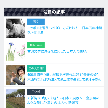
注目の記事
習う
ニッポンを習う！ vol.03 小刀づくり 日本刀の神髄
を垣間見る
知る・学ぶ
古典文学に見る花に託した日本人の想い。
この人に聞く
400年間守り継いだ城を次世代に残す“最後の姫”。
犬山城第12代城主・成瀬正俊の長女、成瀬淳子さん
甲信越
＜新潟＞ 残しておきたい日本の風景 5 金屏風の
ような美しさ・夏井のはさ木（新潟市）