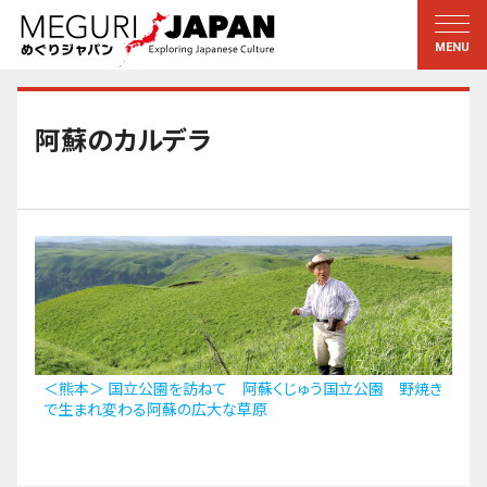
地域をめぐる
文化をめぐる
新着情報
この人に聞く
北海道・東北
知る・学ぶ
阿蘇のカルデラ
関東
習う
江戸・東京
伝承
甲信越
芸術・芸能
北陸
もの作り
東海
自然
近畿
暦と暮らし
＜熊本＞ 国立公園を訪ねて 阿蘇くじゅう国立公園 野焼き
で生まれ変わる阿蘇の広大な草原
京都・奈良
小野里茶の湯クラブ
中国・四国