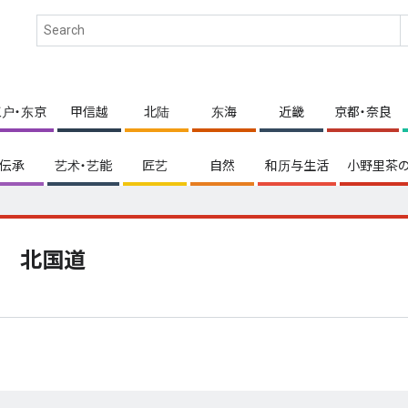
江户・东京
甲信越
北陆
东海
近畿
京都・奈良
伝承
艺术・艺能
匠艺
自然
和历与生活
小野里茶の
北国道