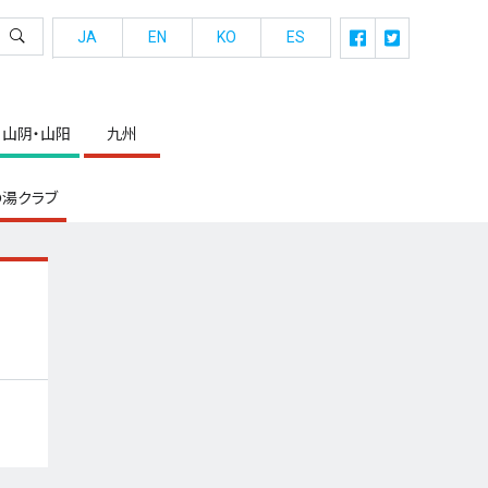
JA
EN
KO
ES
山阴・山阳
九州
湯クラブ