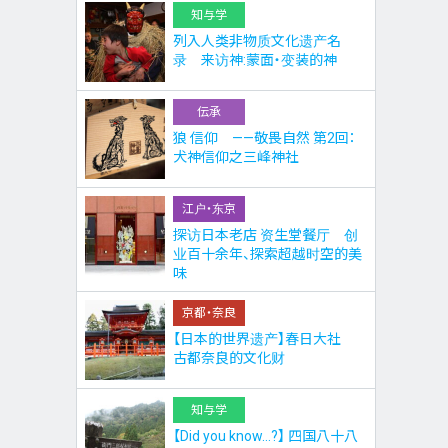
知与学
列入人类非物质文化遗产名
录 来访神:蒙面・变装的神
伝承
狼 信仰 ——敬畏自然 第2回：
犬神信仰之三峰神社
江户・东京
探访日本老店 资生堂餐厅 创
业百十余年、探索超越时空的美
味
京都・奈良
【日本的世界遗产】春日大社
古都奈良的文化财
知与学
【Did you know…?】 四国八十八