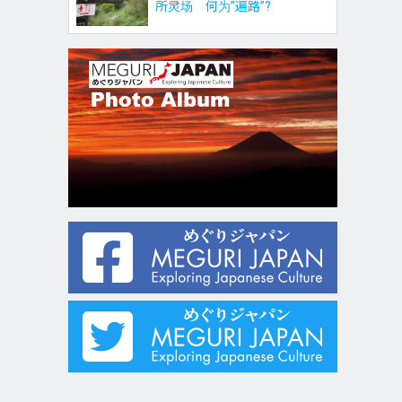
所灵场 何为”遍路”?