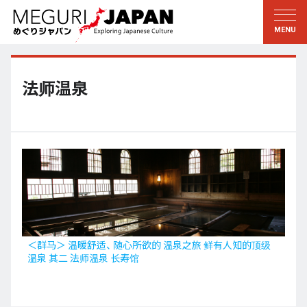
游历地域
游历文化
新着情報
听其言
东北
知与学
法师温泉
关东
求教
江户・东京
伝承
甲信越
艺术・艺能
北陆
匠艺
东海
自然
近畿
和历与生活
＜群马＞ 温暖舒适、 随心所欲的 温泉之旅 鲜有人知的顶级
温泉 其二 法师温泉 长寿馆
京都・奈良
小野里茶の湯クラブ
山阴・山阳