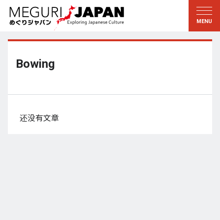
游历地域
游历文化
新着情報
听其言
东北
知与学
Bowing
关东
求教
江户・东京
伝承
甲信越
艺术・艺能
还没有文章
北陆
匠艺
东海
自然
近畿
和历与生活
京都・奈良
小野里茶の湯クラブ
山阴・山阳