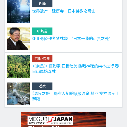
近畿
世界遗产 延历寺 日本佛教之母山
听其言
《阴阳师》作者梦枕貘 “日本于我的可贵之处”
京都・奈良
＜奈良＞ 摄影家·石橋睦美 幽暗神秘的森林之行 春
日山原始森林
近畿
【温泉之旅 鲜有人知的顶级温泉 其四 龙神温泉 上
御殿