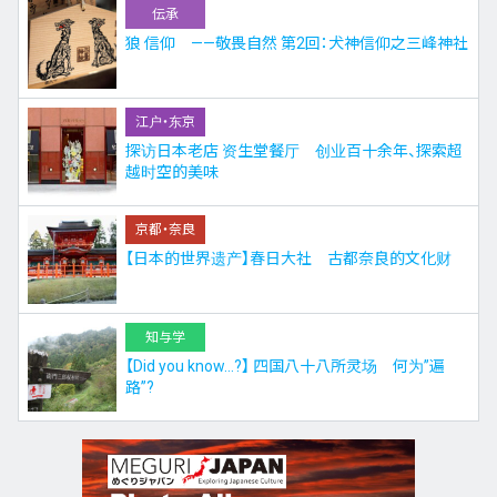
伝承
狼 信仰 ——敬畏自然 第2回：犬神信仰之三峰神社
江户・东京
探访日本老店 资生堂餐厅 创业百十余年、探索超
越时空的美味
京都・奈良
【日本的世界遗产】春日大社 古都奈良的文化财
知与学
【Did you know…?】 四国八十八所灵场 何为”遍
路”?