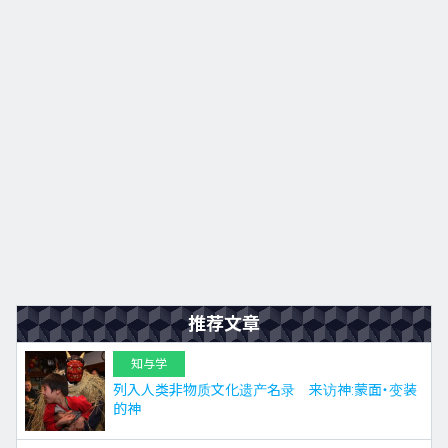
九州
JA
EN
KO
ES
推荐文章
知与学
列入人类非物质文化遗产名录 来访神:蒙面・变装
的神