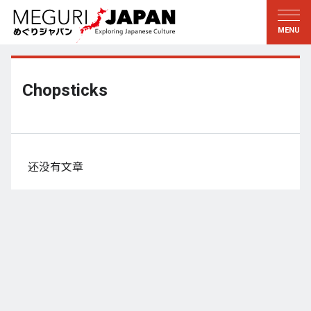
游历地域
游历文化
新着情報
听其言
东北
知与学
Chopsticks
关东
求教
江户・东京
伝承
甲信越
艺术・艺能
还没有文章
北陆
匠艺
东海
自然
近畿
和历与生活
京都・奈良
小野里茶の湯クラブ
山阴・山阳