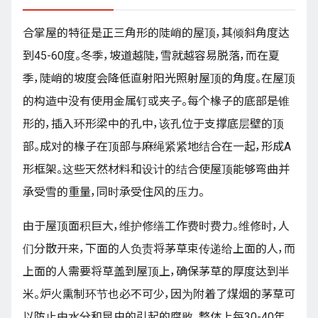
合掌屋的特征是正三角形的陡峭的屋顶，其倾斜角度达
到45-60度。冬季，坡道越陡，雪就越容易脱落，而在夏
季，陡峭的坡度会降低直射阳光照射屋顶的角度。在屋顶
的构造中没有使用金属钉或夹子。每个椽子的底部是锥
形的，插入环形梁中的孔中，该孔位于支撑底层壁的顶
部。成对的椽子在顶部与麻绳紧紧地结合在一起，形成A
形框架。这些天然材料和设计的结合使屋顶能够弯曲并
承受雪的重量，同时承受住风的压力。
由于屋顶面积巨大，维护修缮工作费时费力。维修时，人
们分散开来，下面的人负责将茅草束传递给上面的人，而
上面的人需要将草盖到屋顶上，确保茅草的厚度达到半
米。炉火熏制环节也必不可少，因为附着了煤烟的茅草可
以防止由水分和昆虫的引起的腐败。整体上每30-40年