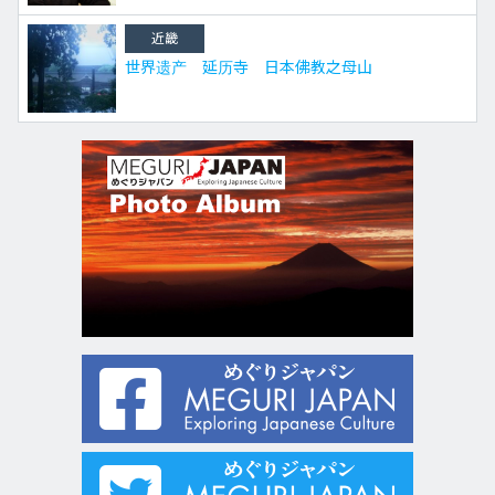
近畿
世界遗产 延历寺 日本佛教之母山