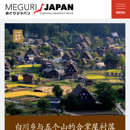
游历地域
游历文化
新着情報
听其言
东北
知与学
关东
求教
江户・东京
伝承
甲信越
艺术・艺能
北陆
匠艺
东海
自然
近畿
和历与生活
京都・奈良
小野里茶の湯クラブ
山阴・山阳