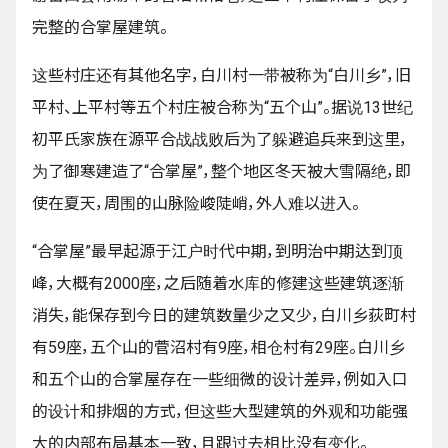
完整的合掌屋建筑。
这些村庄还有其他名字，白川村一带被称为“白川乡”，旧
平村、上平村等五个村庄被合称为“五个山”。据说13世纪
初平氏家族在源平合战战败后为了躲避追兵来到这里，
为了御寒建造了“合掌屋”，整个地区冬天被大雪隔绝，即
使在夏天，周围的山脉险峻陡峭，外人难以进入。
“合掌屋”最早起源于江户时代中期，到明治中期达到顶
峰，大概有2000座，之后随着水库的修建这些建筑逐渐
消失，能保存到今日的建筑数量少之又少，白川乡荻町村
有59座，五个山的菅沼村有9座，相仓村有29座。白川乡
和五个山的合掌屋存在一些细微的设计差异，例如入口
的设计和排烟的方式，但这些大型建筑的外观和功能强
大的内部布局基本一致，且跟过去相比没有变化。