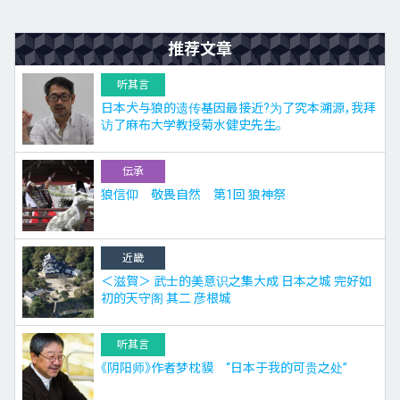
推荐文章
听其言
日本犬与狼的遗传基因最接近?为了究本溯源，我拜
访了麻布大学教授菊水健史先生。
伝承
狼信仰 敬畏自然 第1回 狼神祭
近畿
＜滋賀＞ 武士的美意识之集大成 日本之城 完好如
初的天守阁 其二 彦根城
听其言
《阴阳师》作者梦枕貘 “日本于我的可贵之处”