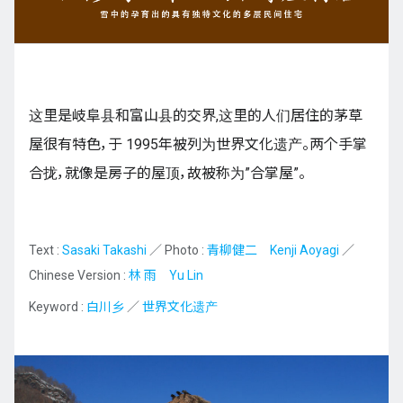
九州
这里是岐阜县和富山县的交界,这里的人们居住的茅草
JA
EN
KO
ES
屋很有特色，于 1995年被列为世界文化遗产。两个手掌
合拢，就像是房子的屋顶，故被称为”合掌屋”。
Text :
Sasaki Takashi
／ Photo :
青柳健二 Kenji Aoyagi
／
Chinese Version :
林 雨 Yu Lin
Keyword :
白川乡
／
世界文化遗产