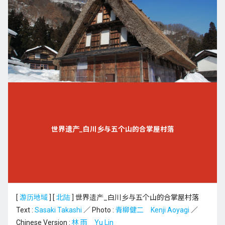
世界遗产_白川乡与五个山的合掌屋村落
[
游历地域
]
[
北陆
]
世界遗产_白川乡与五个山的合掌屋村落
Text :
Sasaki Takashi
／ Photo :
青柳健二 Kenji Aoyagi
／
Chinese Version :
林 雨 Yu Lin