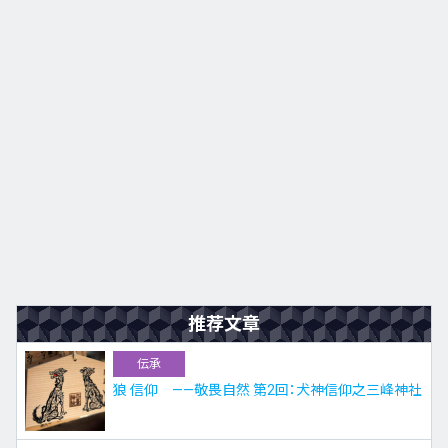
九州
JA
EN
KO
ES
推荐文章
伝承
狼 信仰 ——敬畏自然 第2回：犬神信仰之三峰神社