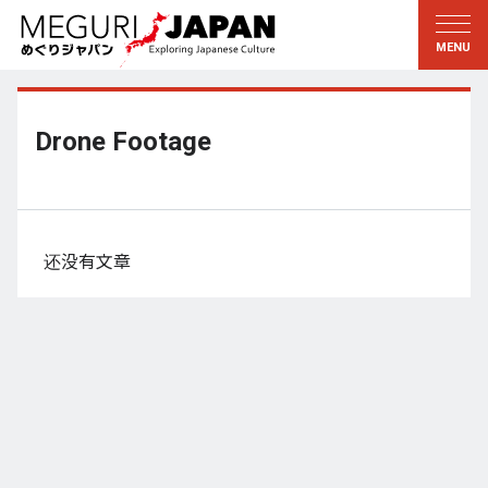
游历地域
游历文化
新着情報
听其言
东北
知与学
Drone Footage
关东
求教
江户・东京
伝承
甲信越
艺术・艺能
还没有文章
北陆
匠艺
东海
自然
近畿
和历与生活
京都・奈良
小野里茶の湯クラブ
山阴・山阳