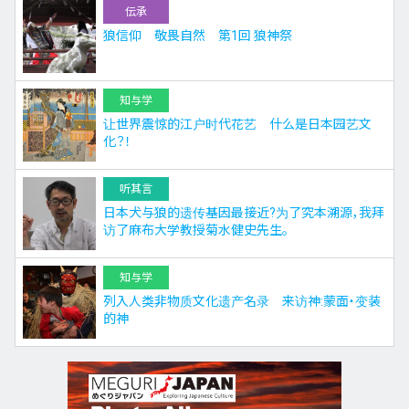
伝承
狼信仰 敬畏自然 第1回 狼神祭
知与学
让世界震惊的江户时代花艺 什么是日本园艺文
化？！
听其言
日本犬与狼的遗传基因最接近?为了究本溯源，我拜
访了麻布大学教授菊水健史先生。
知与学
列入人类非物质文化遗产名录 来访神:蒙面・变装
的神