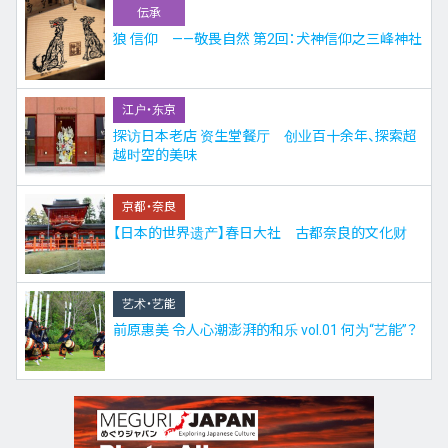
伝承
狼 信仰 ——敬畏自然 第2回：犬神信仰之三峰神社
江户・东京
探访日本老店 资生堂餐厅 创业百十余年、探索超
越时空的美味
京都・奈良
【日本的世界遗产】春日大社 古都奈良的文化财
艺术・艺能
前原惠美 令人心潮澎湃的和乐 vol.01 何为“艺能”？