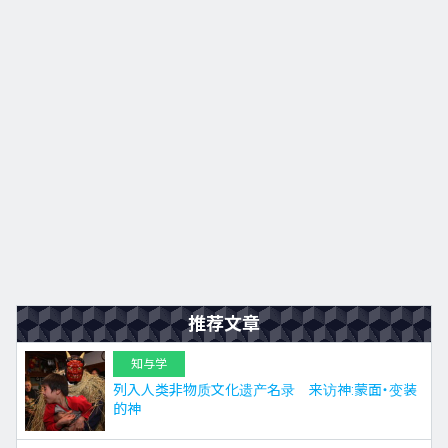
九州
JA
EN
KO
ES
推荐文章
知与学
列入人类非物质文化遗产名录 来访神:蒙面・变装
的神