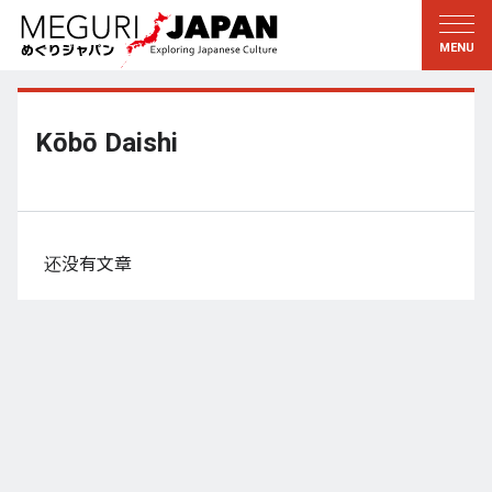
游历地域
游历文化
新着情報
听其言
东北
知与学
Kōbō Daishi
关东
求教
江户・东京
伝承
甲信越
艺术・艺能
还没有文章
北陆
匠艺
东海
自然
近畿
和历与生活
京都・奈良
小野里茶の湯クラブ
山阴・山阳