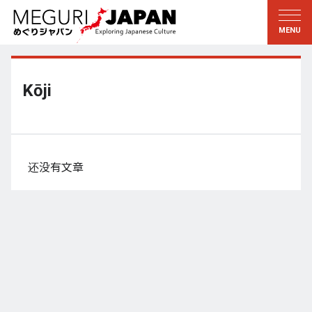
游历地域
游历文化
新着情報
听其言
东北
知与学
Kōji
关东
求教
江户・东京
伝承
甲信越
艺术・艺能
还没有文章
北陆
匠艺
东海
自然
近畿
和历与生活
京都・奈良
小野里茶の湯クラブ
山阴・山阳