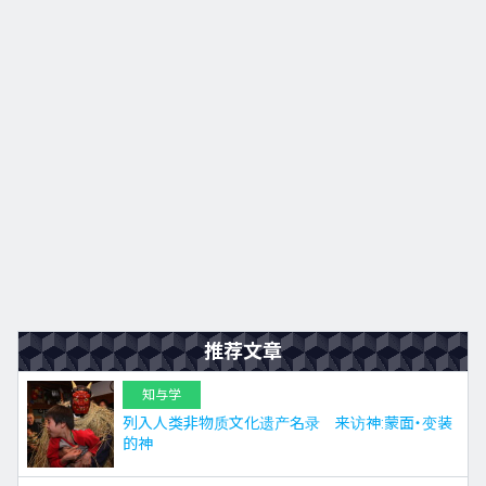
九州
JA
EN
KO
ES
推荐文章
知与学
列入人类非物质文化遗产名录 来访神:蒙面・变装
的神