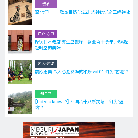
伝承
狼 信仰 ——敬畏自然 第2回：犬神信仰之三峰神社
江户・东京
探访日本老店 资生堂餐厅 创业百十余年、探索超
越时空的美味
艺术・艺能
前原惠美 令人心潮澎湃的和乐 vol.01 何为“艺能”？
知与学
【Did you know…?】 四国八十八所灵场 何为”遍
路”?