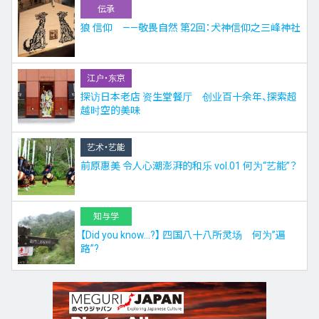
伝承
狼 信仰 ——敬畏自然 第2回：犬神信仰之三峰神社
江户・东京
探访日本老店 资生堂餐厅 创业百十余年、探索超
越时空的美味
艺术・艺能
前原惠美 令人心潮澎湃的和乐 vol.01 何为“艺能”？
知与学
【Did you know…?】 四国八十八所灵场 何为”遍
路”?