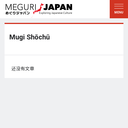
游历地域
游历文化
新着情報
听其言
东北
知与学
Mugi Shōchū
关东
求教
江户・东京
伝承
甲信越
艺术・艺能
还没有文章
北陆
匠艺
东海
自然
近畿
和历与生活
京都・奈良
小野里茶の湯クラブ
山阴・山阳