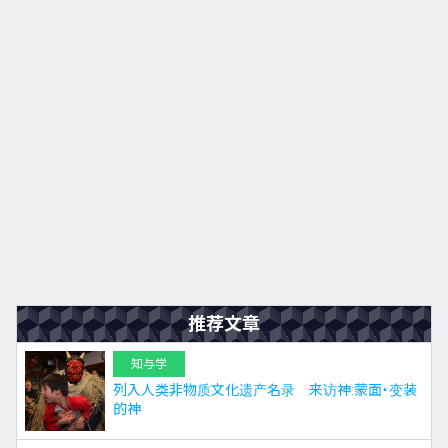
九州
JA
EN
KO
ES
推荐文章
知与学
列入人类非物质文化遗产名录 来访神:蒙面・变装
的神