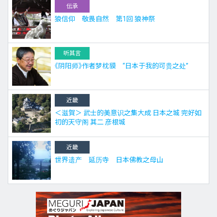
伝承
狼信仰 敬畏自然 第1回 狼神祭
听其言
《阴阳师》作者梦枕貘 “日本于我的可贵之处”
近畿
＜滋賀＞ 武士的美意识之集大成 日本之城 完好如
初的天守阁 其二 彦根城
近畿
世界遗产 延历寺 日本佛教之母山