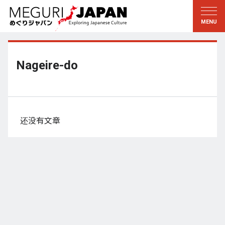
游历地域
游历文化
新着情報
听其言
东北
知与学
Nageire-do
关东
求教
江户・东京
伝承
甲信越
艺术・艺能
还没有文章
北陆
匠艺
东海
自然
近畿
和历与生活
京都・奈良
小野里茶の湯クラブ
山阴・山阳