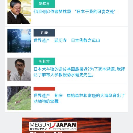
听其言
《阴阳师》作者梦枕貘 “日本于我的可贵之处”
近畿
世界遗产 延历寺 日本佛教之母山
听其言
日本犬与狼的遗传基因最接近?为了究本溯源，我拜
访了麻布大学教授菊水健史先生。
世界遗产 知床 原始森林和富饶的大海孕育出了
动植物的宝藏