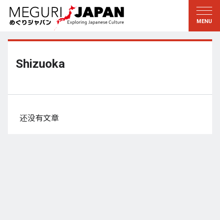
游历地域
游历文化
新着情報
听其言
东北
知与学
Shizuoka
关东
求教
江户・东京
伝承
甲信越
艺术・艺能
还没有文章
北陆
匠艺
东海
自然
近畿
和历与生活
京都・奈良
小野里茶の湯クラブ
山阴・山阳