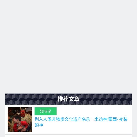
九州
JA
EN
KO
ES
推荐文章
知与学
列入人类非物质文化遗产名录 来访神:蒙面・变装
的神