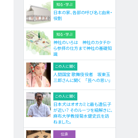
知る・学ぶ
日本の家、各部の呼び名と由来・
役割
知る・学ぶ
神社のいろは 神社のカタチか
ら参拝の仕方まで神社の基礎知
識
この人に聞く
人間国宝 歌舞伎役者 坂東玉
三郎さんに聞く 「芸への思い」
この人に聞く
日本犬はオオカミと最も遺伝子
が近い？ そのルーツを紐解きに、
麻布大学教授菊水健史氏を訪
ねました。
伝承