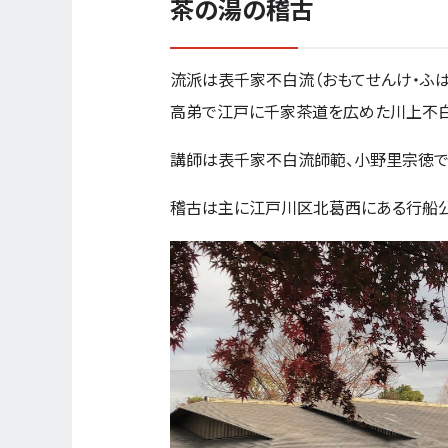
茶の湯の稽古
流派は表千家不白流（おもてせんけ・ふは
高弟で江戸に千家茶道を広めた川上不白
講師は表千家不白流師範、小野里宗徳で
稽古は主に江戸川区北葛西にある行船公