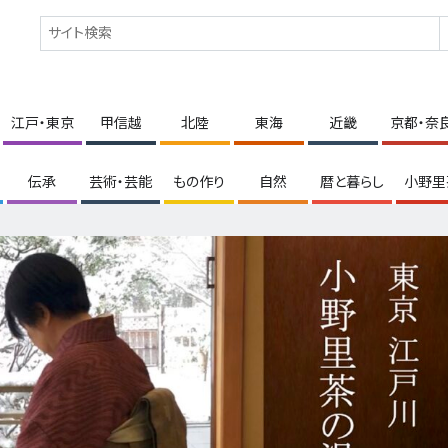
江戸・東京
甲信越
北陸
東海
近畿
京都・奈
伝承
芸術・芸能
もの作り
自然
暦と暮らし
小野里