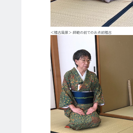
＜稽古風景＞.師範の前でのお点前稽古