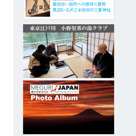
狼信仰—自然への崇拝と畏怖
第2回・お犬さま信仰の三峯神社