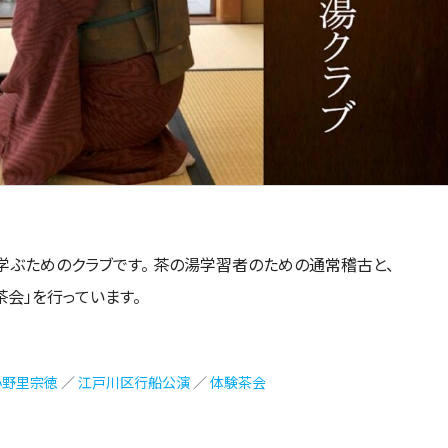
学ぶためのクラブです。 茶の湯学習者のための通常稽古と、
会」を行っています。
小野里宗徳
／
江戸川区行船公演
／
体験茶会