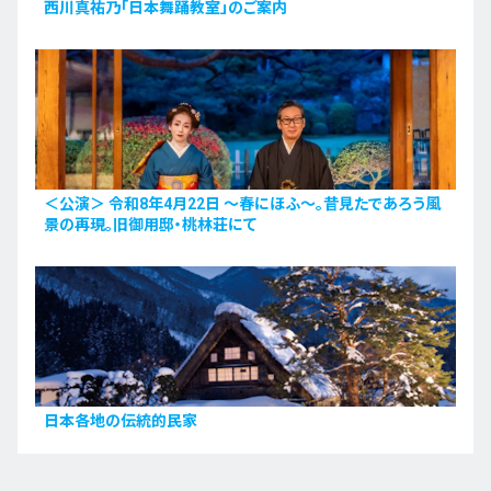
西川真祐乃「日本舞踊教室」のご案内
＜公演＞ 令和8年4月22日 〜春にほふ〜。昔見たであろう風
景の再現。旧御用邸・桃林荘にて
日本各地の伝統的民家