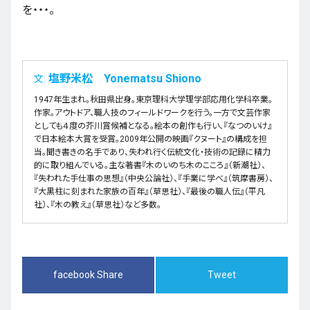
を・・・。
塩野米松 Yonematsu Shiono
文:
1947年生まれ。秋田県出身。東京理科大学理学部応用化学科卒業。
作家。アウトドア、職人技のフィールドワークを行う。一方で文芸作家
としても４度の芥川賞候補となる。絵本の創作も行い、『なつのいけ』
で日本絵本大賞を受賞。2009年公開の映画『クヌート』の構成を担
当。聞き書きの名手であり、失われ行く伝統文化・技術の記録に精力
的に取り組んでいる。主な著書『木のいのち木のこころ』（新潮社）、
『失われた手仕事の思想』（中央公論社）、『手業に学べ』（筑摩書房）、
『大黒柱に刻まれた家族の百年』（草思社）、『最後の職人伝』（平凡
社）、『木の教え』（草思社）など多数。
facebook Share
Tweet