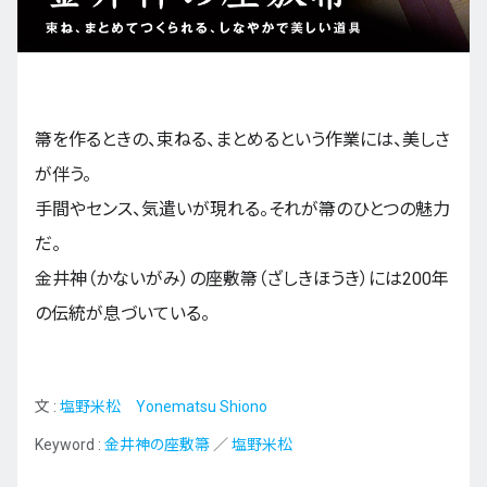
九州・沖縄
箒を作るときの、束ねる、まとめるという作業には、美しさ
EN
ZH
KO
ES
が伴う。
手間やセンス、気遣いが現れる。それが箒のひとつの魅力
だ。
金井神（かないがみ）の座敷箒（ざしきほうき）には200年
の伝統が息づいている。
文 :
塩野米松 Yonematsu Shiono
Keyword :
金井神の座敷箒
／
塩野米松