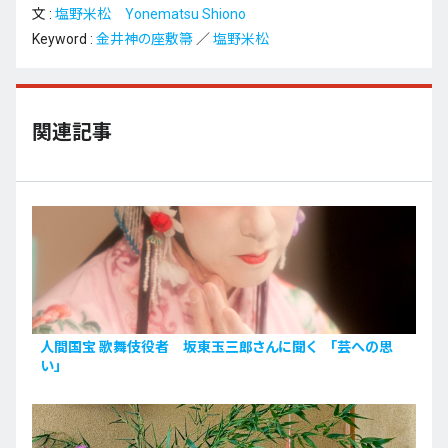
文 :
塩野米松 Yonematsu Shiono
Keyword :
金井神の座敷箒
／
塩野米松
関連記事
人間国宝 歌舞伎役者 坂東玉三郎さんに聞く 「芸への思
い」