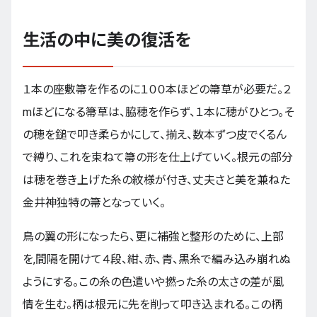
生活の中に美の復活を
１本の座敷箒を作るのに１００本ほどの箒草が必要だ。２
mほどになる箒草は、脇穂を作らず、１本に穂がひとつ。そ
の穂を鎚で叩き柔らかにして、揃え、数本ずつ皮でくるん
で縛り、これを束ねて箒の形を仕上げていく。根元の部分
は穂を巻き上げた糸の紋様が付き、丈夫さと美を兼ねた
金井神独特の箒となっていく。
鳥の翼の形になったら、更に補強と整形のために、上部
を,間隔を開けて４段、紺、赤、青、黒糸で編み込み崩れぬ
ようにする。この糸の色遣いや撚った糸の太さの差が風
情を生む。柄は根元に先を削って叩き込まれる。この柄