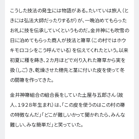
こうした技法の発生には物語がある。たいていは旅人（と
きには弘法大師だったりするが）が、一晩泊めてもらった
お礼に技を伝承していくというものだ。金井神にも吹雪の
日に泊めてもらった商人が技法と箒草（この村ではホウ
キモロコシをこう呼んでいる）を伝えてくれたという。以来
初夏に種を蒔き、２カ月ほどで刈り入れた箒草から実を
扱（しご）き、乾燥させた穂先と茎に付いた皮を使って冬
の間箒を作ってきた。
金井神箒組合の組合長をしていた土屋与五郎さん（故
人、１９２８年生まれ）は、「この皮を使うのはこの村の箒
の特徴なんだ」「どこが難しいかって聞かれたら、みんな
難しい、みな簡単だ」と笑っていた。