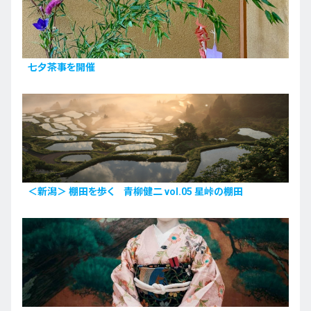
七夕茶事を開催
＜新潟＞ 棚田を歩く 青柳健二 vol.05 星峠の棚田