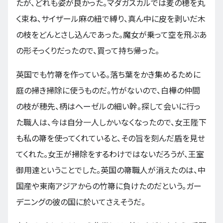
たが、どれも姿が良かった。マダガスカルでは麦の穂を丸
く束ね、サイザール麻の紐で縛り、真ん中に皮を剥いだ木
の枝をどんとさし込んであった。魔女が乗って空を飛ぶあ
の形そっくりだったので、買って持ち帰った。
英国でも竹箒を作っている。落ち葉をかき集めるために
庭の掃き掃除に使うものだ。竹がないので、白樺の仲間
の枝が穂先、柄はヘーゼルの細い幹。探して会いに行っ
た職人は、今は自分一人しかいなくなったので、女王陛下
も私の箒を使ってくれていると、その旨を刻んだ盾を見せ
てくれた。女王が掃除をするわけではないだろうが、王室
御用達ということでした。英国の箒職人が消えたのは、中
国産や東南アジアからの竹箒に負けたのだという。ガー
デニングの彼の国に於いてさえそうだ。