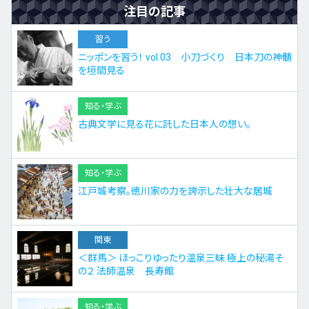
注目の記事
習う
ニッポンを習う！ vol.03 小刀づくり 日本刀の神髄
を垣間見る
知る・学ぶ
古典文学に見る花に託した日本人の想い。
知る・学ぶ
江戸城考察。徳川家の力を誇示した壮大な居城
関東
＜群馬＞ ほっこりゆったり温泉三昧 極上の秘湯そ
の２ 法師温泉 長寿館
知る・学ぶ