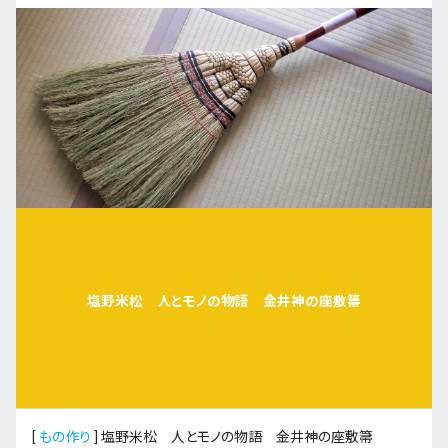
塩野米松 人とモノの物語 金井神の座敷箒
[
もの作り
]
塩野米松 人とモノの物語 金井神の座敷箒