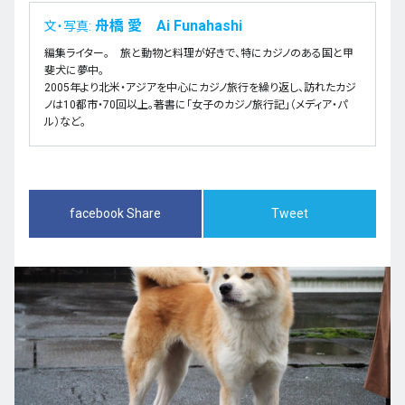
舟橋 愛 Ai Funahashi
文・写真:
編集ライター。 旅と動物と料理が好きで、特にカジノのある国と甲
斐犬に夢中。
2005年より北米・アジアを中心にカジノ旅行を繰り返し、訪れたカジ
ノは10都市・70回以上。著書に「女子のカジノ旅行記」（メディア・パ
ル）など。
facebook Share
Tweet