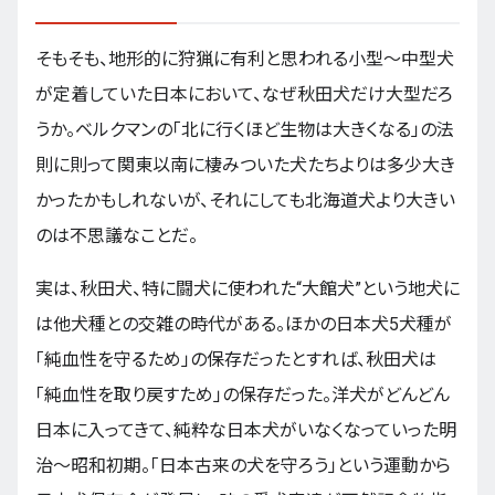
そもそも、地形的に狩猟に有利と思われる小型～中型犬
が定着していた日本において、なぜ秋田犬だけ大型だろ
うか。ベルクマンの「北に行くほど生物は大きくなる」の法
則に則って関東以南に棲みついた犬たちよりは多少大き
かったかもしれないが、それにしても北海道犬より大きい
のは不思議なことだ。
実は、秋田犬、特に闘犬に使われた“大館犬”という地犬に
は他犬種との交雑の時代がある。ほかの日本犬5犬種が
「純血性を守るため」の保存だったとすれば、秋田犬は
「純血性を取り戻すため」の保存だった。洋犬がどんどん
日本に入ってきて、純粋な日本犬がいなくなっていった明
治～昭和初期。「日本古来の犬を守ろう」という運動から