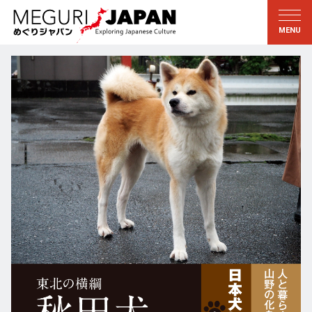
地域をめぐる
文化をめぐる
新着情報
この人に聞く
北海道・東北
知る・学ぶ
関東
習う
江戸・東京
伝承
甲信越
芸術・芸能
北陸
もの作り
東海
自然
近畿
暦と暮らし
京都・奈良
小野里茶の湯クラブ
中国・四国