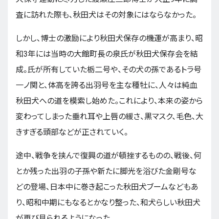
査に訪れた際も、秋田犬はその対象にはならなかった。
しかし、博士の激励により秋田犬保存の機運が高まり、昭
和3年には当時の大館町長の泉氏が秋田犬保存会を結
成。氏が所有していた栃二号や、その犬の孫であるトラ号
一ノ関と、体高を誇る出羽号を主な種牡に、人々は純血
秋田犬への道を模索し始めた。これにより、本来の姿から
変わってしまった垂れ耳や上唇の緩さ、黒マスク、毛色、大
きすぎる頭部などが正されていく。
途中、戦争を挟んで復興の道が頓挫するものの、戦後、何
とか残った出羽の子孫や新たに脚光を浴びた金剛号な
どの登場、日本中に巻き起こった秋田犬ブームなどもあ
り、昭和中期にもなるとかなり整った、和犬らしい秋田犬
が再び見られるようになった。