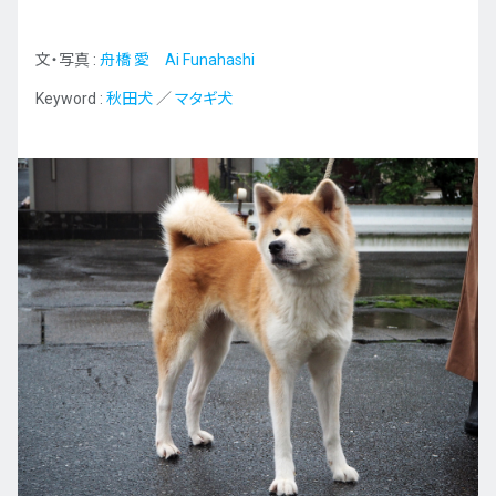
文・写真 :
舟橋 愛 Ai Funahashi
Keyword :
秋田犬
／
マタギ犬