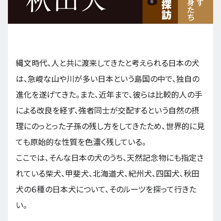
九州・沖縄
縄文時代、人と共に渡来してきたと考えられる日本の犬
EN
ZH
KO
ES
は、急峻な山や川が多い日本という島国の中で、独自の
進化を遂げてきた。また、近年まで、彼らは比較的人の手
による改良を経ず、強者同士が交配するという自然の摂
理にのっとった子孫の残し方をしてきたため、世界的に見
ても原始的な性質を色濃く残している。
ここでは、そんな日本の犬のうち、天然記念物にも指定さ
れている柴犬、甲斐犬、北海道犬、紀州犬、四国犬、秋田
犬の６種の日本犬について、そのルーツを探って行きた
い。