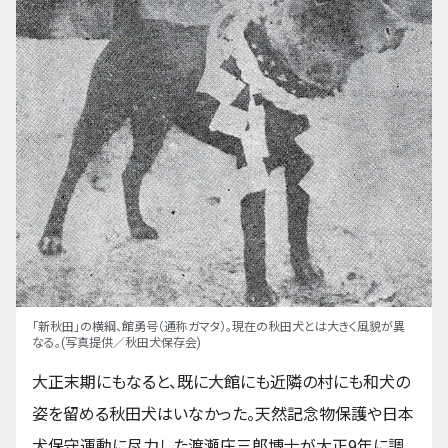
「新秋田」の横綱、館勇号（通称ガマタ）。現在の秋田犬とは大きく風貌が異
なる。(写真提供／秋田犬保存会)
大正末期にもなると、既に大館にも近隣の村にも和犬の
姿を留める秋田犬はいなかった。天然記念物保護や日本
犬保守運動に尽力した渡瀬庄三郎博士が大正9年に調