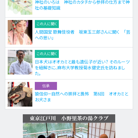
神社のいろは 神社のカタチから参拝の仕方まで神
社の基礎知識
この人に聞く
人間国宝 歌舞伎役者 坂東玉三郎さんに聞く 「芸
への思い」
この人に聞く
日本犬はオオカミと最も遺伝子が近い？ そのルーツ
を紐解きに、麻布大学教授菊水健史氏を訪ねまし
た。
伝承
狼信仰—自然への崇拝と畏怖 第6回 オオカミと
お犬さま