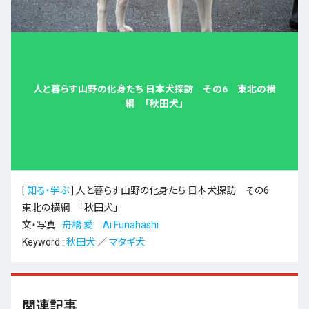
人と暮らす山野の化身たち 日本犬探訪 その6 東北の横
綱 「秋田犬」
[
知る・学ぶ
]
人と暮らす山野の化身たち 日本犬探訪 その6
東北の横綱 「秋田犬」
文・写真 :
舟橋 愛 Ai Funahashi
Keyword :
秋田犬
／
マタギ犬
関連記事