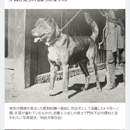
保存の機運が高まった昭和初期～戦前に作出犬として活躍したトラ号一ノ
関。片耳が垂れているものの、巨躯と小出しの良さで門外不出の種牡と言
われた。（写真提供／秋田犬保存会）