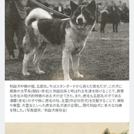
秋田犬中興の祖、五郎丸。今はスタンダードから消えた斑毛だが、この犬に
県南の太平系(頬白・赤毛)と秋田日系と呼ばれる牝達を掛けることで、良質
な赤毛の和犬的特徴のある犬が出てきた。また、虎毛も五郎丸の子である
清姫（赤毛）の子や孫に虎毛の牡、玉雲(作出功労犬)を交配することで、東桜
や東雲、大雲女といった虎毛の名犬達が出現し、現代秋田犬に多大な功績
を残した。（写真提供／秋田犬保存会）