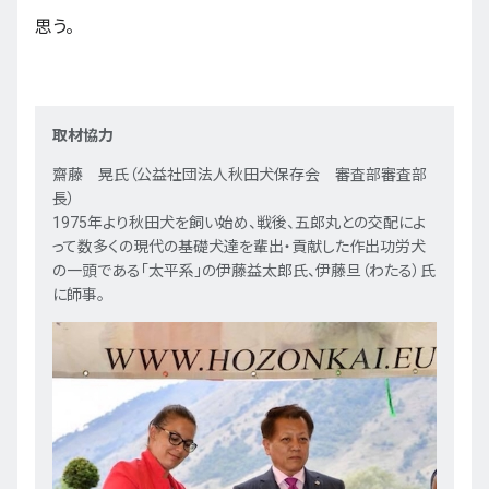
思う。
取材協力
齋藤 晃氏（公益社団法人秋田犬保存会 審査部審査部
長）
1975年より秋田犬を飼い始め、戦後、五郎丸との交配によ
って数多くの現代の基礎犬達を輩出・貢献した作出功労犬
の一頭である「太平系」の伊藤益太郎氏、伊藤旦（わたる）氏
に師事。