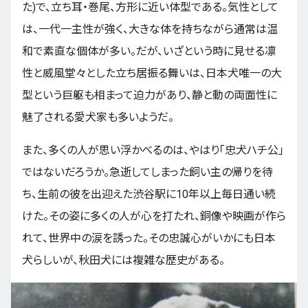
た)で、立ち耳・巻尾、方形に近い体型である。気性として
は、一代一主性が強く、大きな体を持ちながら通常は温
和で素直な個体が多い。だが、いざという時に見せる凛
性と威風堂々とした立ち居振る舞いは、日本犬唯一の大
型という巨躯も相まって迫力があり、静と動の両面性に
魅了される愛犬家も多いようだ。
また、多くの人が思い浮かべるのは、やはり「忠犬ハチ公」
ではないだろうか。急逝してしまった飼い主の帰りを待
ち、生前の彼を出迎えた渋谷駅に10年以上毎日通い続
けた。その姿に多くの人が心を打たれ、銅像や映画が作ら
れて、世界中の涙を誘った。その忠誠心がいかにも日本
犬らしいが、秋田犬には複雑な歴史がある。