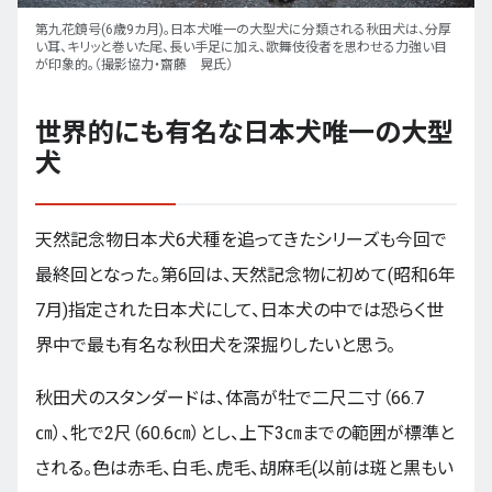
第九花鏡号(6歳9カ月)。日本犬唯一の大型犬に分類される秋田犬は、分厚
い耳、キリッと巻いた尾、長い手足に加え、歌舞伎役者を思わせる力強い目
が印象的。（撮影協力・齋藤 晃氏）
世界的にも有名な日本犬唯一の大型
犬
天然記念物日本犬6犬種を追ってきたシリーズも今回で
最終回となった。第6回は、天然記念物に初めて(昭和6年
7月)指定された日本犬にして、日本犬の中では恐らく世
界中で最も有名な秋田犬を深掘りしたいと思う。
秋田犬のスタンダードは、体高が牡で二尺二寸（66.7
㎝）、牝で2尺（60.6㎝）とし、上下3㎝までの範囲が標準と
される。色は赤毛、白毛、虎毛、胡麻毛(以前は斑と黒もい