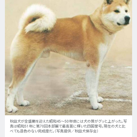
秋田犬が全盛期を迎えた昭和45～50年頃には犬の質がグッと上がった。写
真は昭和51年に第70回本部展で最高賞に輝いた四国誉号。現在の犬と比
べても遜色のない完成度だ。（写真提供／秋田犬保存会）