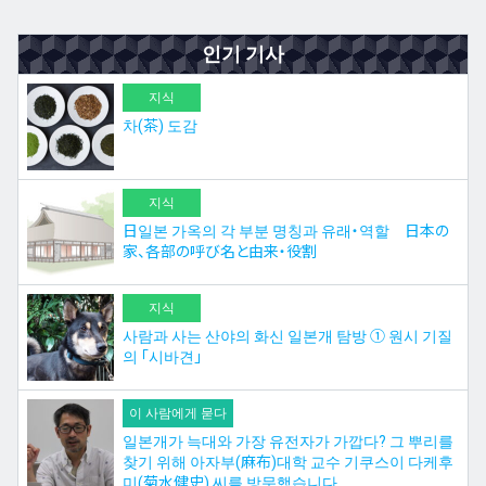
인기 기사
지식
차(茶) 도감
지식
日일본 가옥의 각 부분 명칭과 유래・역할 日本の
家、各部の呼び名と由来・役割
지식
사람과 사는 산야의 화신 일본개 탐방 ① 원시 기질
의 「시바견」
이 사람에게 묻다
일본개가 늑대와 가장 유전자가 가깝다? 그 뿌리를
찾기 위해 아자부(麻布)대학 교수 기쿠스이 다케후
미(菊水健史) 씨를 방문했습니다.