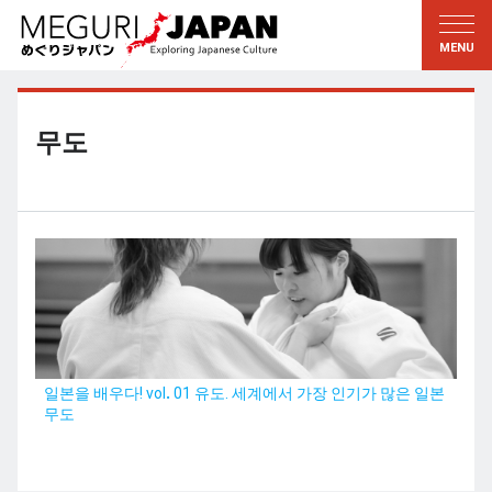
지역답사
문화의 발견
新着情報
이 사람에게 묻다
토호쿠
지식
무도
칸토
배움
에도・도쿄
전통
코우신에츠
예술・예능
호쿠리쿠
솜씨
토카이
자연
칸사이
역사와생활
일본을 배우다! vol．01 유도. 세계에서 가장 인기가 많은 일본
무도
교토・나라
小野里茶の湯クラブ
츄고쿠