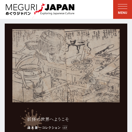
地域をめぐる
文化をめぐる
新着情報
この人に聞く
北海道・東北
知る・学ぶ
関東
習う
江戸・東京
伝承
甲信越
芸術・芸能
北陸
もの作り
東海
自然
近畿
暦と暮らし
京都・奈良
小野里茶の湯クラブ
中国・四国