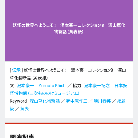
妖怪の世界へようこそ！ 湯本豪一コレクション8 深山草化
物新話（黄表紙）
[
伝承
]
妖怪の世界へようこそ！ 湯本豪一コレクション8 深山
草化物新話（黄表紙）
文 :
湯本豪一 Yumoto Kōichi
／ 協力 :
湯本豪一記念 日本妖
怪博物館（三次もののけミュージアム）
Keyword :
深山草化物新話
／
夢中庵作三
／
勝川春英
／
絵題
簽
／
黄表
関連記事