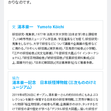
かりなのです。
湯本豪一 Yumoto Kōichi
文:
妖怪研究・蒐集家。1977年 法政大学大学院（日本史学）修士課程修
了。川崎市市民ミュージアム学芸員、学芸室長などを経て、妖怪研究・
蒐集をしながら、大学で妖怪などについて講義や企画展の監修など
に携わる。『かわいい妖怪画』(東京美術)、『百鬼夜行絵巻』(小学館)、
『江戸の妖怪絵巻』(光文社新書)、『今昔妖怪大鑑』(パイ インターナシ
ョナル)、『妖怪百物語絵巻』『続妖怪図巻』『怪異妖怪資料集成』(以
上、国書刊行会)、『日本幻獣図説』(河出書房新社)など著書多数。
協力:
湯本豪一記念 日本妖怪博物館（三次もののけミ
ュージアム）
2019年4月26日にオープン。湯本豪一さんの約5000点にもおよぶコ
レクションを展示・保管する日本初の妖怪博物館。三次市が舞台とな
った物語「稲生物怪録」の絵巻も所蔵。企画展示のほか、タッチするだ
けで妖怪の姿や歴史が学べる「デジタル妖怪大図鑑」、描いた妖怪が