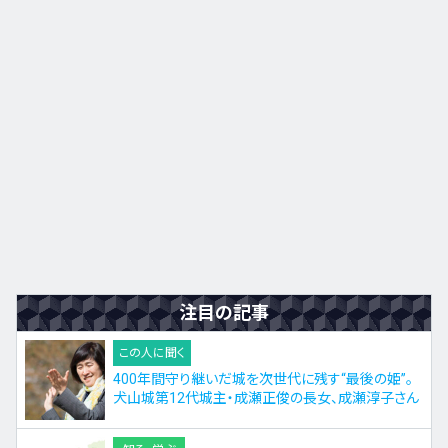
注目の記事
この人に聞く
400年間守り継いだ城を次世代に残す“最後の姫”。
犬山城第12代城主・成瀬正俊の長女、成瀬淳子さん