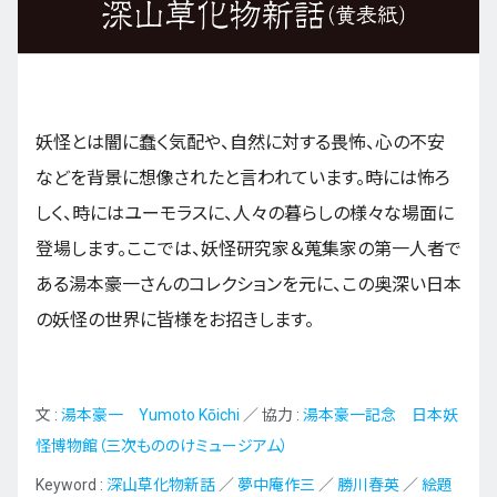
九州・沖縄
妖怪とは闇に蠢く気配や、自然に対する畏怖、心の不安
EN
ZH
KO
ES
などを背景に想像されたと言われています。時には怖ろ
しく、時にはユーモラスに、人々の暮らしの様々な場面に
登場します。ここでは、妖怪研究家＆蒐集家の第一人者で
ある湯本豪一さんのコレクションを元に、この奥深い日本
の妖怪の世界に皆様をお招きします。
文 :
湯本豪一 Yumoto Kōichi
／ 協力 :
湯本豪一記念 日本妖
怪博物館（三次もののけミュージアム）
Keyword :
深山草化物新話
／
夢中庵作三
／
勝川春英
／
絵題