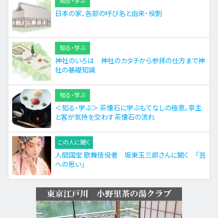
知る・学ぶ
日本の家、各部の呼び名と由来・役割
知る・学ぶ
神社のいろは 神社のカタチから参拝の仕方まで神
社の基礎知識
知る・学ぶ
＜知る・学ぶ＞ 茶懐石に学ぶもてなしの極意。亭主
と客が気持を交わす茶懐石の流れ
この人に聞く
人間国宝 歌舞伎役者 坂東玉三郎さんに聞く 「芸
への思い」