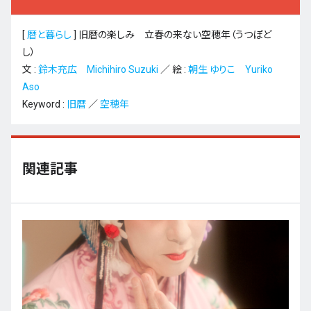
[
暦と暮らし
]
旧暦の楽しみ 立春の来ない空穂年（うつぼど
し）
文 :
鈴木充広 Michihiro Suzuki
／ 絵 :
朝生 ゆりこ Yuriko
Aso
Keyword :
旧暦
／
空穂年
関連記事