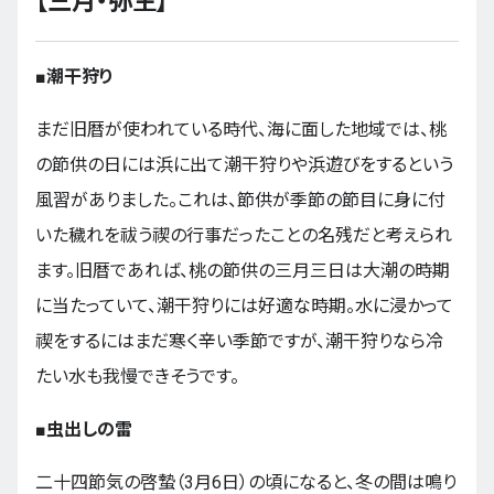
【三月・弥
生】
■
潮干狩り
まだ旧暦が使われている時代、海に面した地域では、桃
の節供の日には浜に出て潮干狩りや浜遊びをするという
風習がありました。これは、節供が季節の節目に身に付
いた穢れを祓う禊の行事だったことの名残だと考えられ
ます。旧暦であれば、桃の節供の三月三日は大潮の時期
に当たっていて、潮干狩りには好適な時期。水に浸かって
禊をするにはまだ寒く辛い季節ですが、潮干狩りなら冷
たい水も我慢できそうです。
■
虫出しの雷
二十四節気の啓蟄（3月6日）の頃になると、冬の間は鳴り