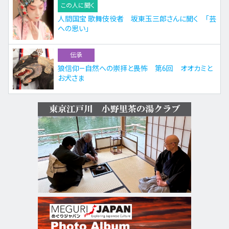
この人に聞く
人間国宝 歌舞伎役者 坂東玉三郎さんに聞く 「芸
への思い」
伝承
狼信仰—自然への崇拝と畏怖 第6回 オオカミと
お犬さま