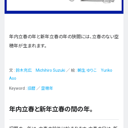
九州・沖縄
年内立春の年と新年立春の年の狭間には、立春のない空
EN
ZH
KO
ES
穂年が生まれます。
文 :
鈴木充広 Michihiro Suzuki
／ 絵 :
朝生 ゆりこ Yuriko
Aso
Keyword :
旧暦
／
空穂年
年内立春と新年立春の間の年。