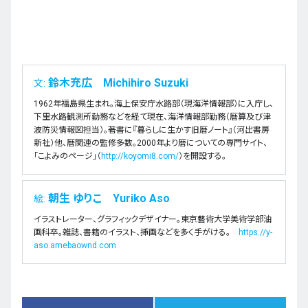
鈴木充広 Michihiro Suzuki
文:
1962年福島県生まれ。海上保安庁水路部（現海洋情報部）に入庁し、
下里水路観測所勤務などを経て現在、海洋情報部勤務（暦算及び津
波防災情報図担当）。著書に『暮らしに生かす旧暦ノート』（河出書房
新社）他、暦関連の監修多数。2000年より暦についての専門サイト、
「こよみのページ」（
http://koyomi8.com/
）を開設する。
朝生 ゆりこ Yuriko Aso
絵:
イラストレーター、グラフィックデザイナー。東京藝術大学美術学部油
画科卒。雑誌、書籍のイラスト、挿画などを多く手がける。
https://y-
aso.amebaownd.com