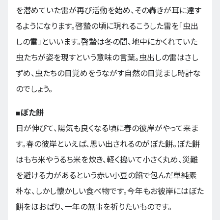
を潜めていた雷が再び活動を始め、その轟きが耳に達す
るようになります。啓蟄の頃に現れるこうした雷を「虫出
しの雷」といいます。啓蟄は冬の間、地中にかくれていた
虫たちが姿を現すという意味の言葉。虫出しの雷はさし
ずめ、虫たちの目覚めをうながす自然の目覚まし時計な
のでしょう。
■
ぼた餅
日が伸びて、陽気も良くなる頃に春の彼岸がやって来ま
す。春の彼岸といえば、思い出されるのがぼた餅。ぼた餅
はもち米やうるち米を炊き、軽く搗いて小さく丸め、災難
を避ける力があるという赤い小豆の餡で包んだ単純素
朴な、しかし懐かしい食べ物です。今年もお彼岸にはぼた
餅をほおばり、一年の無事を祈りたいものです。