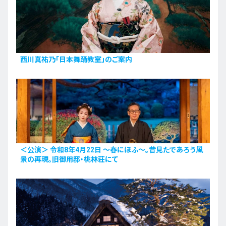
西川真祐乃「日本舞踊教室」のご案内
＜公演＞ 令和8年4月22日 〜春にほふ〜。昔見たであろう風
景の再現。旧御用邸・桃林荘にて