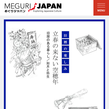
地域をめぐる
文化をめぐる
新着情報
この人に聞く
北海道・東北
知る・学ぶ
関東
習う
江戸・東京
伝承
甲信越
芸術・芸能
北陸
もの作り
東海
自然
近畿
暦と暮らし
京都・奈良
小野里茶の湯クラブ
中国・四国