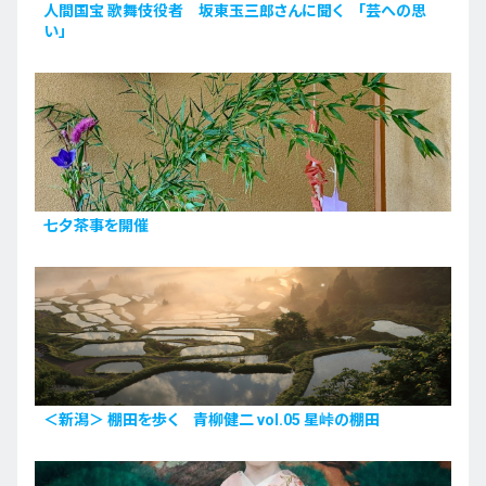
人間国宝 歌舞伎役者 坂東玉三郎さんに聞く 「芸への思
い」
七夕茶事を開催
＜新潟＞ 棚田を歩く 青柳健二 vol.05 星峠の棚田