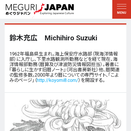
地域をめぐる
文化をめぐる
新着情報
この人に聞く
北海道・東北
知る・学ぶ
鈴木充広 Michihiro Suzuki
関東
習う
1962年福島県生まれ。海上保安庁水路部（現海洋情報
江戸・東京
伝承
部）に入庁し、下里水路観測所勤務などを経て現在、海
洋情報部勤務（暦算及び津波防災情報図担当）。著書に
甲信越
芸術・芸能
『暮らしに生かす旧暦ノート』（河出書房新社）他、暦関連
の監修多数。2000年より暦についての専門サイト、「こよ
北陸
もの作り
みのページ」（
http://koyomi8.com/
）を開設する。
東海
自然
近畿
暦と暮らし
京都・奈良
小野里茶の湯クラブ
中国・四国