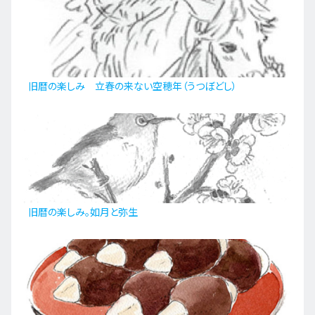
旧暦の楽しみ 立春の来ない空穂年（うつぼどし）
旧暦の楽しみ。如月と弥生