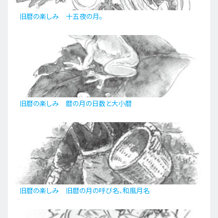
九州・沖縄
旧暦の楽しみ 十五夜の月。
EN
ZH
KO
ES
旧暦の楽しみ 暦の月の日数と大小暦
旧暦の楽しみ 旧暦の月の呼び名、和風月名