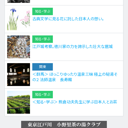
知る・学ぶ
古典文学に見る花に託した日本人の想い。
知る・学ぶ
江戸城考察。徳川家の力を誇示した壮大な居城
関東
＜群馬＞ ほっこりゆったり温泉三昧 極上の秘湯そ
の２ 法師温泉 長寿館
知る・学ぶ
＜知る・学ぶ＞ 熊倉功夫先生に学ぶ日本人とお茶