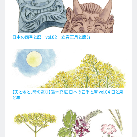
日本の四季と暦 vol.02 立春正月と節分
【天と地と、時の巡り】鈴木充広 日本の四季と暦 vol.04 日と月
と年