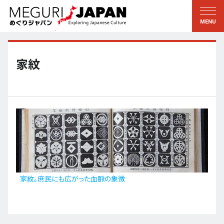
地域をめぐる
文化をめぐる
新着情報
この人に聞く
北海道・東北
知る・学ぶ
家紋
関東
習う
江戸・東京
伝承
甲信越
芸術・芸能
北陸
もの作り
東海
自然
近畿
暦と暮らし
家紋。庶民にも広がった血脈の象徴
京都・奈良
小野里茶の湯クラブ
中国・四国