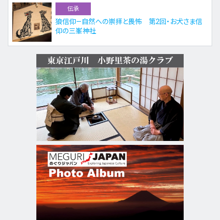
伝承
狼信仰—自然への崇拝と畏怖 第2回・お犬さま信
仰の三峯神社