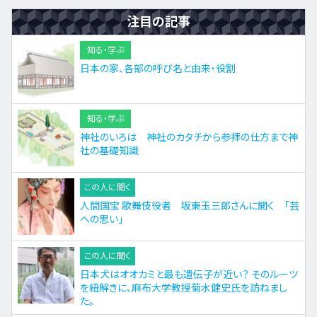
注目の記事
知る・学ぶ
日本の家、各部の呼び名と由来・役割
知る・学ぶ
神社のいろは 神社のカタチから参拝の仕方まで神
社の基礎知識
この人に聞く
人間国宝 歌舞伎役者 坂東玉三郎さんに聞く 「芸
への思い」
この人に聞く
日本犬はオオカミと最も遺伝子が近い？ そのルーツ
を紐解きに、麻布大学教授菊水健史氏を訪ねまし
た。