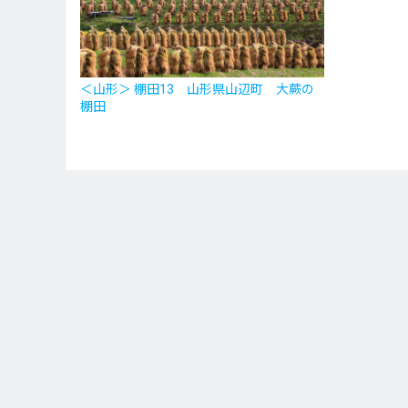
＜山形＞ 棚田13 山形県山辺町 大蕨の
棚田