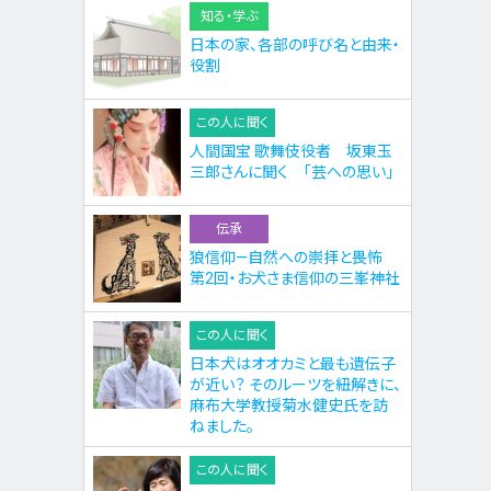
知る・学ぶ
日本の家、各部の呼び名と由来・
役割
この人に聞く
人間国宝 歌舞伎役者 坂東玉
三郎さんに聞く 「芸への思い」
伝承
狼信仰—自然への崇拝と畏怖
第2回・お犬さま信仰の三峯神社
この人に聞く
日本犬はオオカミと最も遺伝子
が近い？ そのルーツを紐解きに、
麻布大学教授菊水健史氏を訪
ねました。
この人に聞く