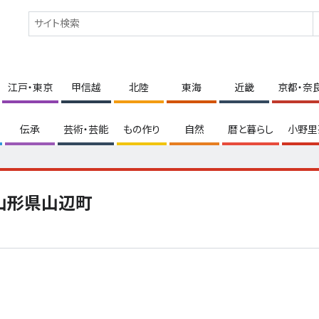
江戸・東京
甲信越
北陸
東海
近畿
京都・奈
伝承
芸術・芸能
もの作り
自然
暦と暮らし
小野里
山形県山辺町