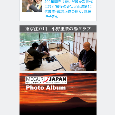
400年間守り継いだ城を次世代
に残す“最後の姫”。犬山城第12
代城主・成瀬正俊の長女、成瀬
淳子さん