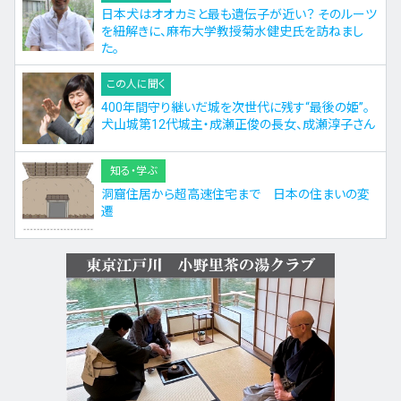
日本犬はオオカミと最も遺伝子が近い？ そのルーツ
を紐解きに、麻布大学教授菊水健史氏を訪ねまし
た。
この人に聞く
400年間守り継いだ城を次世代に残す“最後の姫”。
犬山城第12代城主・成瀬正俊の長女、成瀬淳子さん
知る・学ぶ
洞窟住居から超高速住宅まで 日本の住まいの変
遷