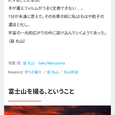
にすることになる。
手が震えフィルムがうまく交換できない……、
1分が永遠に思えた。その光景の前に私はもはや粒子の
濃淡と化し、
宇宙の一元的広がりの中に溶け込んでいくようであった。
（岳 丸山）
写真・文 :
岳 丸山 Gaku Maruyama
Keyword :
祈りの富士
／
岳 丸山
／
丸山林道
富士山を撮る、ということ