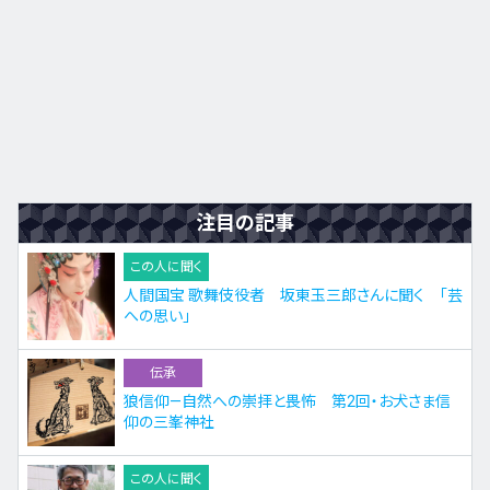
注目の記事
この人に聞く
人間国宝 歌舞伎役者 坂東玉三郎さんに聞く 「芸
への思い」
伝承
狼信仰—自然への崇拝と畏怖 第2回・お犬さま信
仰の三峯神社
この人に聞く