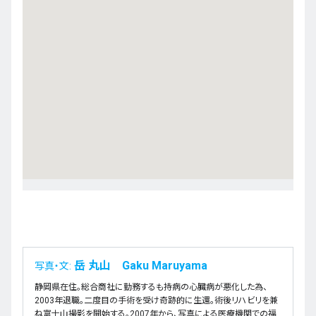
岳 丸山 Gaku Maruyama
写真・文:
静岡県在住。総合商社に勤務するも持病の心臓病が悪化した為、
2003年退職。二度目の手術を受け奇跡的に生還。術後リハビリを兼
ね富士山撮影を開始する。2007年から、写真による医療機関での福