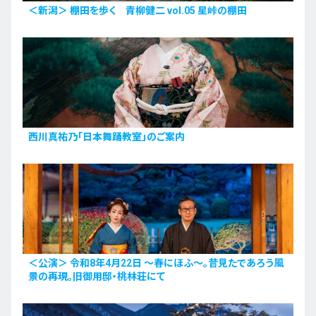
＜新潟＞ 棚田を歩く 青柳健二 vol.05 星峠の棚田
西川真祐乃「日本舞踊教室」のご案内
＜公演＞ 令和8年4月22日 〜春にほふ〜。昔見たであろう風
景の再現。旧御用邸・桃林荘にて