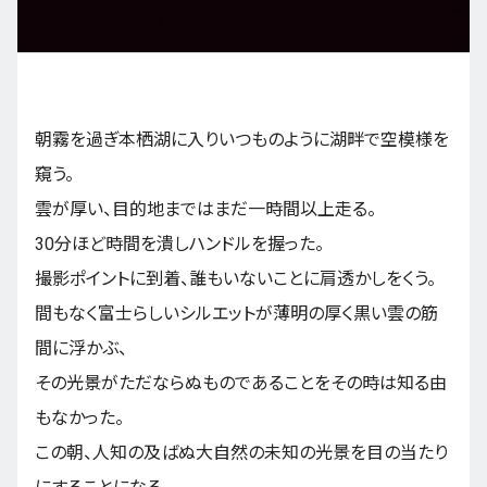
九州・沖縄
朝霧を過ぎ本栖湖に入りいつものように湖畔で空模様を
EN
ZH
KO
ES
窺う。
雲が厚い、目的地まではまだ一時間以上走る。
30分ほど時間を潰しハンドルを握った。
撮影ポイントに到着、誰もいないことに肩透かしをくう。
間もなく富士らしいシルエットが薄明の厚く黒い雲の筋
間に浮かぶ、
その光景がただならぬものであることをその時は知る由
もなかった。
この朝、人知の及ばぬ大自然の未知の光景を目の当たり