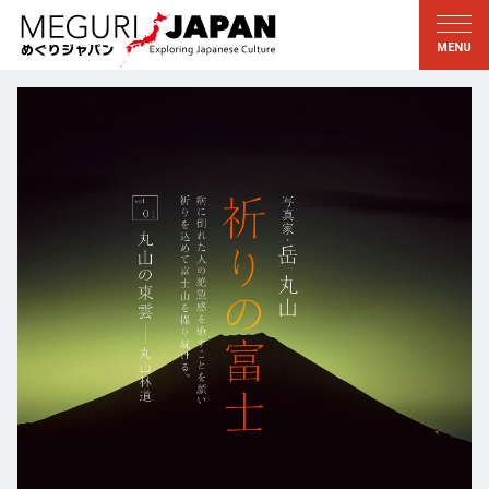
地域をめぐる
文化をめぐる
新着情報
この人に聞く
北海道・東北
知る・学ぶ
関東
習う
江戸・東京
伝承
甲信越
芸術・芸能
北陸
もの作り
東海
自然
近畿
暦と暮らし
京都・奈良
小野里茶の湯クラブ
中国・四国