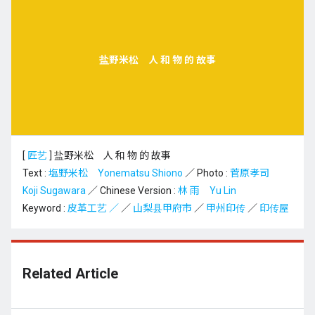
盐野米松 人 和 物 的 故事
[
匠艺
]
盐野米松 人 和 物 的 故事
Text :
塩野米松 Yonematsu Shiono
／ Photo :
菅原孝司
Koji Sugawara
／ Chinese Version :
林 雨 Yu Lin
Keyword :
皮革工艺 ／
／
山梨县甲府市
／
甲州印传
／
印传屋
Related Article