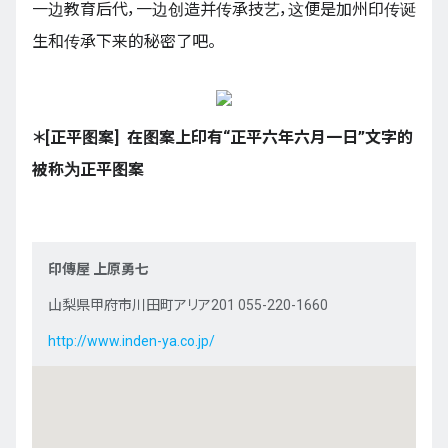
一边教育后代，一边创造并传承技艺，这便是加州印传诞
生和传承下来的秘密了吧。
＊[正平图案] 在图案上印有“正平六年六月一日”文字的
被称为正平图案
印傳屋 上原勇七
山梨県甲府市川田町アリア201 055-220-1660
http://www.inden-ya.co.jp/