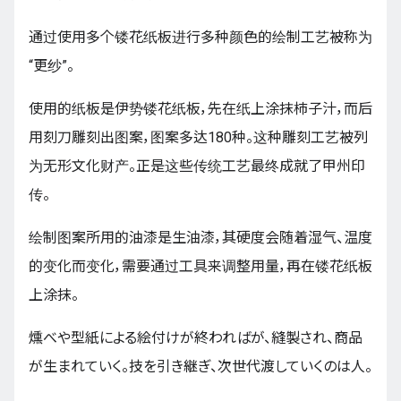
通过使用多个镂花纸板进行多种颜色的绘制工艺被称为
“更纱”。
使用的纸板是伊势镂花纸板，先在纸上涂抹柿子汁，而后
用刻刀雕刻出图案，图案多达180种。这种雕刻工艺被列
为无形文化财产。正是这些传统工艺最终成就了甲州印
传。
绘制图案所用的油漆是生油漆，其硬度会随着湿气、温度
的变化而变化，需要通过工具来调整用量，再在镂花纸板
上涂抹。
燻べや型紙による絵付けが終わればが、縫製され、商品
が生まれていく。技を引き継ぎ、次世代渡していくのは人。