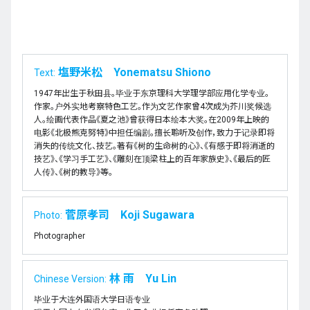
塩野米松 Yonematsu Shiono
Text:
1947年出生于秋田县。毕业于东京理科大学理学部应用化学专业。
作家。户外实地考察特色工艺。作为文艺作家曾4次成为芥川奖候选
人。绘画代表作品《夏之池》曾获得日本绘本大奖。在2009年上映的
电影《北极熊克努特》中担任编剧。擅长聆听及创作，致力于记录即将
消失的传统文化、技艺。著有《树的生命树的心》、《有感于即将消逝的
技艺》、《学习手工艺》、《雕刻在顶梁柱上的百年家族史》、《最后的匠
人传》、《树的教导》等。
菅原孝司 Koji Sugawara
Photo:
Photographer
林 雨 Yu Lin
Chinese Version:
毕业于大连外国语大学日语专业