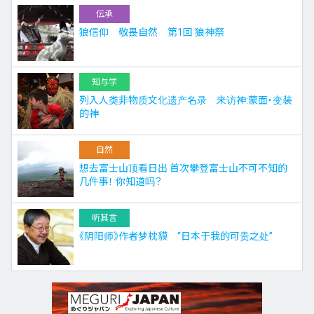
伝承
狼信仰 敬畏自然 第1回 狼神祭
知与学
列入人类非物质文化遗产名录 来访神:蒙面・变装
的神
自然
想去富士山顶看日出 首次攀登富士山不可不知的
几件事！ 你知道吗？
听其言
《阴阳师》作者梦枕貘 “日本于我的可贵之处”