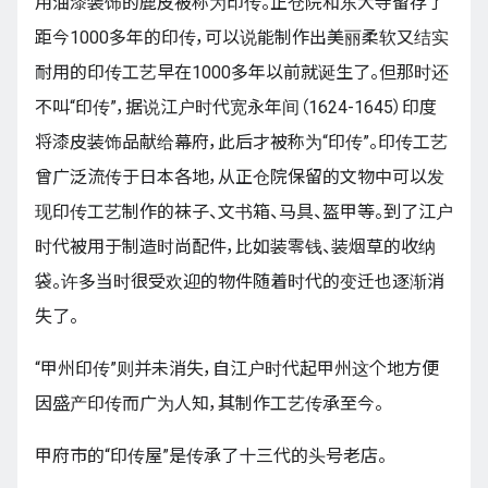
用油漆装饰的鹿皮被称为印传。正仓院和东大寺留存了
距今1000多年的印传，可以说能制作出美丽柔软又结实
耐用的印传工艺早在1000多年以前就诞生了。但那时还
不叫“印传”，据说江户时代宽永年间（1624-1645）印度
将漆皮装饰品献给幕府，此后才被称为“印传”。印传工艺
曾广泛流传于日本各地，从正仓院保留的文物中可以发
现印传工艺制作的袜子、文书箱、马具、盔甲等。到了江户
时代被用于制造时尚配件，比如装零钱、装烟草的收纳
袋。许多当时很受欢迎的物件随着时代的变迁也逐渐消
失了。
“甲州印传”则并未消失，自江户时代起甲州这个地方便
因盛产印传而广为人知，其制作工艺传承至今。
甲府市的“印传屋”是传承了十三代的头号老店。