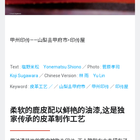
九州
甲州印传——山梨县甲府市・印传屋
JA
EN
KO
ES
Text :
塩野米松 Yonematsu Shiono
／ Photo :
菅原孝司
Koji Sugawara
／ Chinese Version :
林 雨 Yu Lin
Keyword :
皮革工艺 ／
／
山梨县甲府市
／
甲州印传
／
印传屋
柔软的鹿皮配以鲜艳的油漆,这是独
家传承的皮革制作工艺