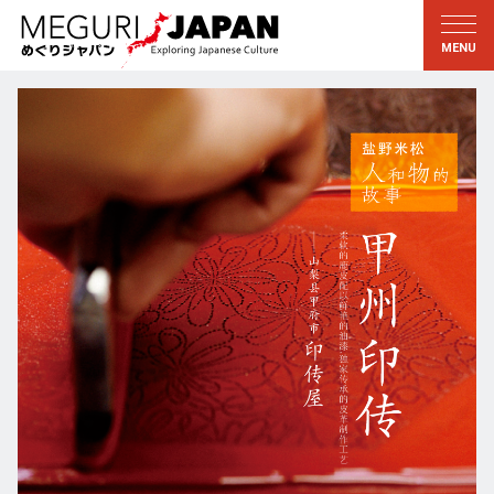
游历地域
游历文化
新着情報
听其言
东北
知与学
关东
求教
江户・东京
伝承
甲信越
艺术・艺能
北陆
匠艺
东海
自然
近畿
和历与生活
京都・奈良
小野里茶の湯クラブ
山阴・山阳