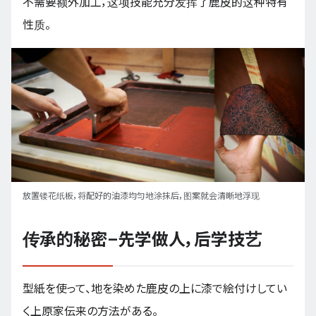
不需要额外加工，这项技能充分发挥了鹿皮的这种特有
性质。
放置镂花纸板，将配好的油漆均匀地涂抹后，图案就会清晰地浮现
传承的秘密–先学做人，后学技艺
型紙を使って、地を染めた鹿皮の上に漆で絵付けしてい
く上原家伝来の方法がある。