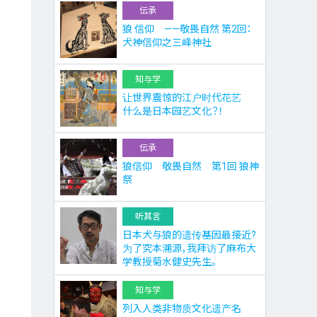
伝承
狼 信仰 ——敬畏自然 第2回：
犬神信仰之三峰神社
知与学
让世界震惊的江户时代花艺
什么是日本园艺文化？！
伝承
狼信仰 敬畏自然 第1回 狼神
祭
听其言
日本犬与狼的遗传基因最接近?
为了究本溯源，我拜访了麻布大
学教授菊水健史先生。
知与学
列入人类非物质文化遗产名