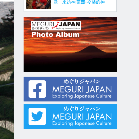
录 来访神:蒙面・变装的神