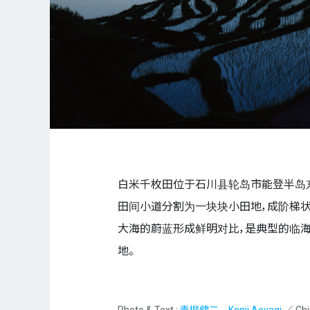
白米千枚田位于石川县轮岛市能登半岛
田间小道分割为一块块小田地，成阶梯状
大海的蔚蓝形成鲜明对比，是典型的临海
地。
Photo & Text :
青柳健二 Kenji Aoyagi
／ Chi