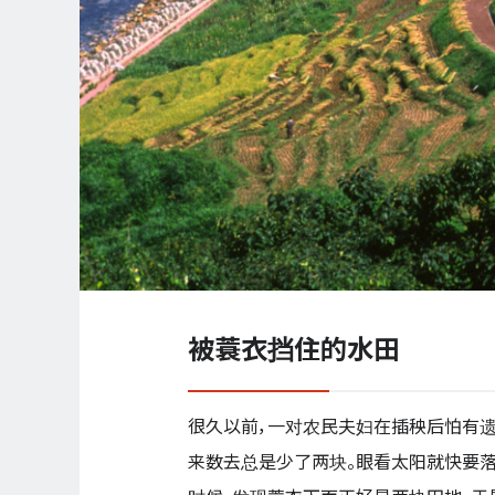
被蓑衣挡住的水田
很久以前，一对农民夫妇在插秧后怕有遗
来数去总是少了两块。眼看太阳就快要落