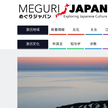
游历地域
新着情報
东北
关东
游历文化
听其言
知与学
求教