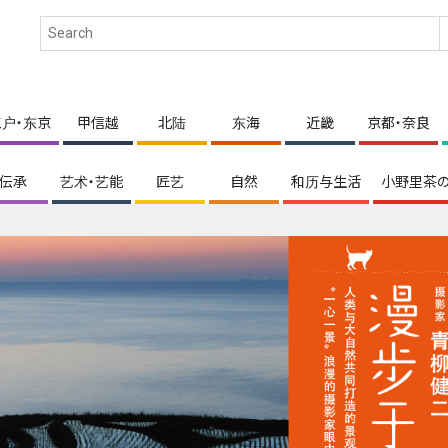
江户・东京
甲信越
北陆
东海
近畿
京都・奈良
伝承
艺术・艺能
匠艺
自然
和历与生活
小野里茶の