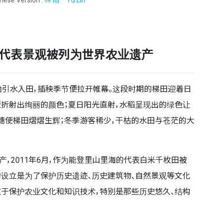
海代表景观被列为世界农业遗产
始引水入田，插秧季节便拉开帷幕。这段时期的梯田迎着日
折射出绚丽的颜色；夏日阳光直射，水稻呈现出的绿色让
穗使梯田熠熠生辉；冬季游客稀少，干枯的水田与苍茫的大
产，2011年6月，作为能登里山里海的代表白米千枚田被
设立是为了保护历史遗迹、历史建筑物、自然景观等文化
于保护农业文化和知识技术，特别是那些历史悠久、结构