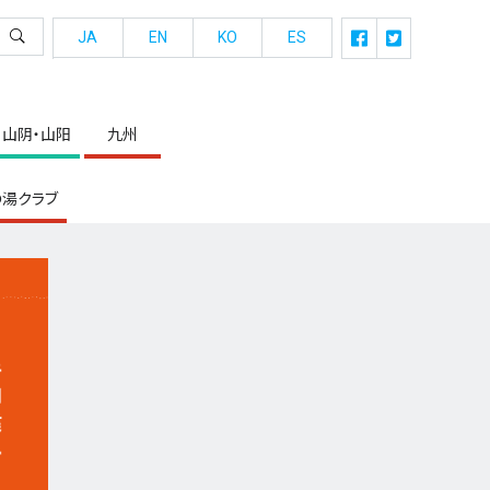
JA
EN
KO
ES
山阴・山阳
九州
湯クラブ