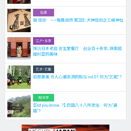
伝承
狼 信仰 ——敬畏自然 第2回：犬神信仰之三峰神社
江户・东京
探访日本老店 资生堂餐厅 创业百十余年、探索超
越时空的美味
艺术・艺能
前原惠美 令人心潮澎湃的和乐 vol.01 何为“艺能”？
知与学
【Did you know…?】 四国八十八所灵场 何为”遍
路”?