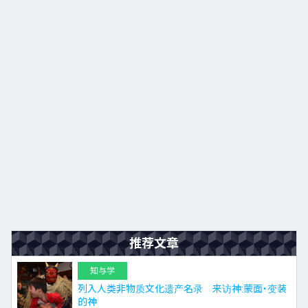
推荐文章
知与学
列入人类非物质文化遗产名录 来访神:蒙面・变装
的神