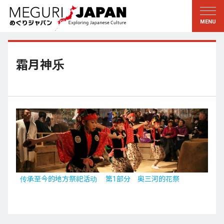
游历地域
游历文化
新着情報
听其言
东北
知与学
霜月神乐
关东
求教
江户・东京
伝承
甲信越
艺术・艺能
北陆
匠艺
东海
自然
近畿
和历与生活
传承至今的地方祭祀活动 第1部分 奥三河的花祭
京都・奈良
小野里茶の湯クラブ
山阴・山阳