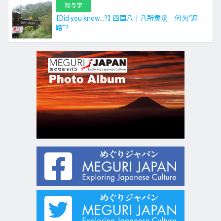
知与学
【Did you know…?】 四国八十八所灵场 何为”遍
路”?