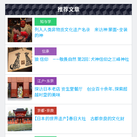
推荐文章
知与学
列入人类非物质文化遗产名录 来访神:蒙面・变装
的神
伝承
狼 信仰 ——敬畏自然 第2回：犬神信仰之三峰神社
江户・东京
探访日本老店 资生堂餐厅 创业百十余年、探索超
越时空的美味
京都・奈良
【日本的世界遗产】春日大社 古都奈良的文化财