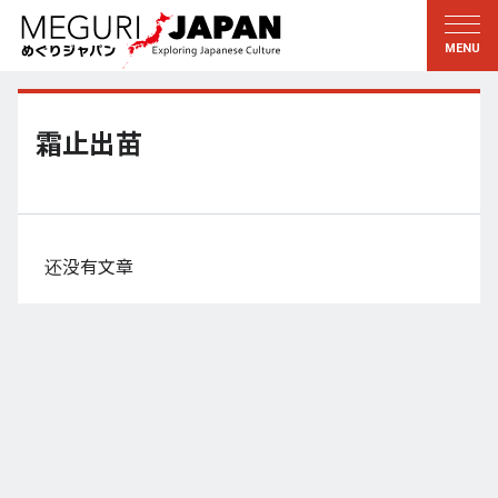
游历地域
游历文化
新着情報
听其言
东北
知与学
霜止出苗
关东
求教
江户・东京
伝承
甲信越
艺术・艺能
还没有文章
北陆
匠艺
东海
自然
近畿
和历与生活
京都・奈良
小野里茶の湯クラブ
山阴・山阳