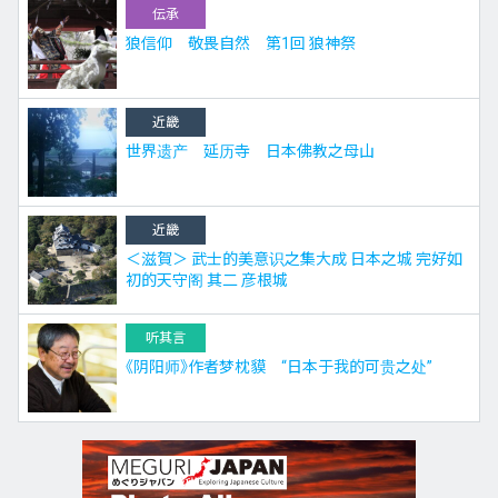
伝承
狼信仰 敬畏自然 第1回 狼神祭
近畿
世界遗产 延历寺 日本佛教之母山
近畿
＜滋賀＞ 武士的美意识之集大成 日本之城 完好如
初的天守阁 其二 彦根城
听其言
《阴阳师》作者梦枕貘 “日本于我的可贵之处”