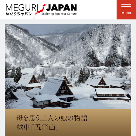
地域をめぐる
文化をめぐる
新着情報
この人に聞く
北海道・東北
知る・学ぶ
関東
習う
江戸・東京
伝承
甲信越
芸術・芸能
北陸
もの作り
東海
自然
近畿
暦と暮らし
京都・奈良
小野里茶の湯クラブ
中国・四国