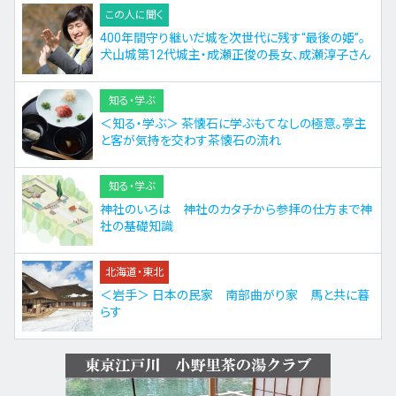
この人に聞く
400年間守り継いだ城を次世代に残す“最後の姫”。
犬山城第12代城主・成瀬正俊の長女、成瀬淳子さん
知る・学ぶ
＜知る・学ぶ＞ 茶懐石に学ぶもてなしの極意。亭主
と客が気持を交わす茶懐石の流れ
知る・学ぶ
神社のいろは 神社のカタチから参拝の仕方まで神
社の基礎知識
北海道・東北
＜岩手＞ 日本の民家 南部曲がり家 馬と共に暮
らす