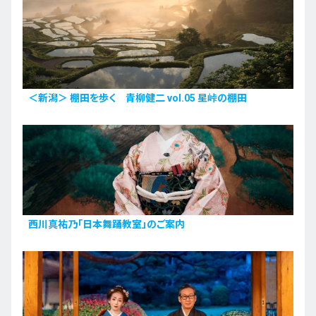
＜新潟＞ 棚田を歩く 青柳健二 vol.05 星峠の棚田
西川真祐乃「日本舞踊教室」のご案内