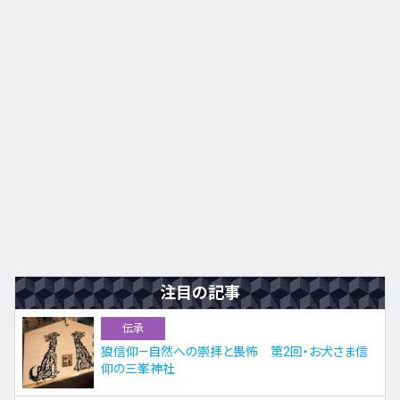
注目の記事
伝承
狼信仰—自然への崇拝と畏怖 第2回・お犬さま信
仰の三峯神社