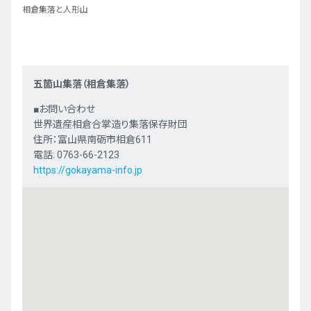
相倉集落と人形山
五箇山集落（相倉集落）
■お問い合わせ
世界遺産相倉合掌造り集落保存財団
住所：富山県南砺市相倉611
電話: 0763-66-2123
https://gokayama-info.jp