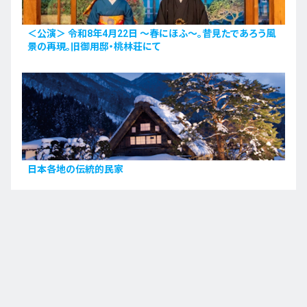
＜公演＞ 令和8年4月22日 〜春にほふ〜。昔見たであろう風
景の再現。旧御用邸・桃林荘にて
日本各地の伝統的民家