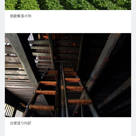
相倉集落の秋
合掌造り内部