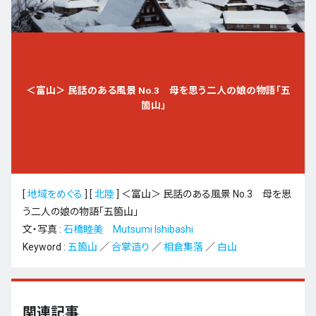
＜富山＞ 民話のある風景 No.3 母を思う二人の娘の物語「五
箇山」
[
地域をめぐる
]
[
北陸
]
＜富山＞ 民話のある風景 No.3 母を思
う二人の娘の物語「五箇山」
文・写真 :
石橋睦美 Mutsumi Ishibashi
Keyword :
五箇山
／
合掌造り
／
相倉集落
／
白山
関連記事