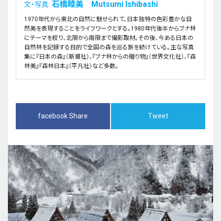
石橋睦美 Mutsumi Ishibashi
文・写真:
1970年代から東北の自然に魅せられて、日本独特の色彩豊かな自
然美を表現することをライフワークとする。1980年代後半からブナ林
にテーマを絞り、北限から南限まで撮影取材。その後、今ある日本の
自然林を記録する目的で全国の森を巡る旅を続けている。主な写真
集に『日本の森』（新潮社）、『ブナ林からの贈り物』（世界文化社）、『森
林美』『森林日本』（平凡社）など多数。
facebook Share
Tweet