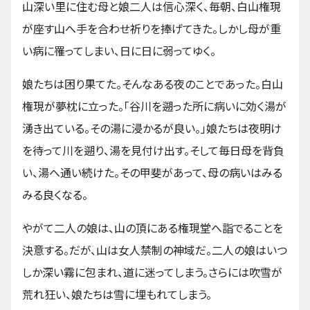
山深い里に住む母と娘二人は信心深く、毎朝、白山権現
が座す山へ手を合わせ祈りを捧げてきた。しかし母が重
い病に罹ってしまい、日に日に弱ってゆく。
娘たちは困り果てた。そんなある夜のことであった。白山
権現が夢枕に立った。「谷川を遡った所に病いに効く湯が
湧き出ている。その湯に浸かるが良い。」娘たちは夜明け
を待って川を遡り、湯を見付け出す。そして毎日母を背負
い、湯へ通い続けた。その甲斐があって、母の病いはみる
みる良くなる。
やがて二人の娘は、山の頂にある権現堂へ詣でることを
決意する。だが、山は女人禁制の神域だ。二人の娘はいつ
しか深い霧に包まれ、道に迷ってしまう。さらには吹雪が
荒れ狂い、娘たちは雪に埋もれてしまう。