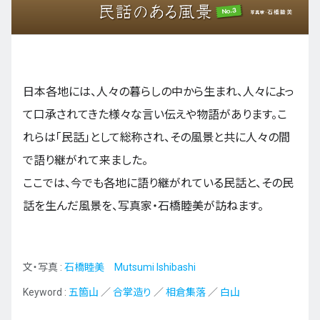
九州・沖縄
日本各地には、人々の暮らしの中から生まれ、人々によっ
EN
ZH
KO
ES
て口承されてきた様々な言い伝えや物語があります。こ
れらは「民話」として総称され、その風景と共に人々の間
で語り継がれて来ました。
ここでは、今でも各地に語り継がれている民話と、その民
話を生んだ風景を、写真家・石橋睦美が訪ねます。
文・写真 :
石橋睦美 Mutsumi Ishibashi
Keyword :
五箇山
／
合掌造り
／
相倉集落
／
白山