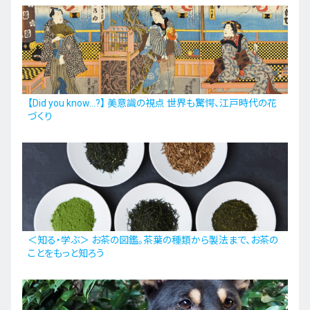
【Did you know…?】 美意識の視点 世界も驚愕、江戸時代の花
づくり
＜知る・学ぶ＞ お茶の図鑑。茶葉の種類から製法まで、お茶の
ことをもっと知ろう