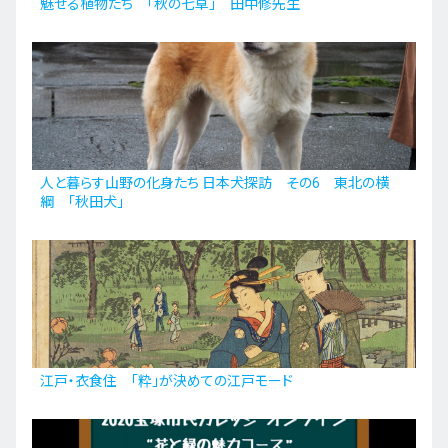
魅せる植物たち 「秋の七草」 田中修先生
人と暮らす山野の化身たち 日本犬探訪 その6 東北の横
綱 「秋田犬」
江戸・衣食住 「粋」が決めての江戸モード