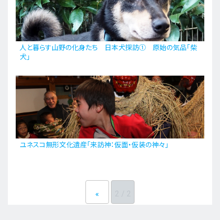
人と暮らす山野の化身たち 日本犬探訪① 原始の気品「柴
犬」
ユネスコ無形文化遺産「来訪神：仮面・仮装の神々」
«
2 / 2