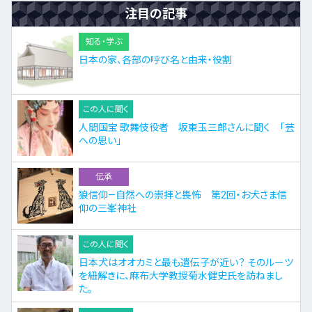
注目の記事
知る・学ぶ
日本の家、各部の呼び名と由来・役割
この人に聞く
人間国宝 歌舞伎役者 坂東玉三郎さんに聞く 「芸
への思い」
伝承
狼信仰—自然への崇拝と畏怖 第2回・お犬さま信
仰の三峯神社
この人に聞く
日本犬はオオカミと最も遺伝子が近い？ そのルーツ
を紐解きに、麻布大学教授菊水健史氏を訪ねまし
た。