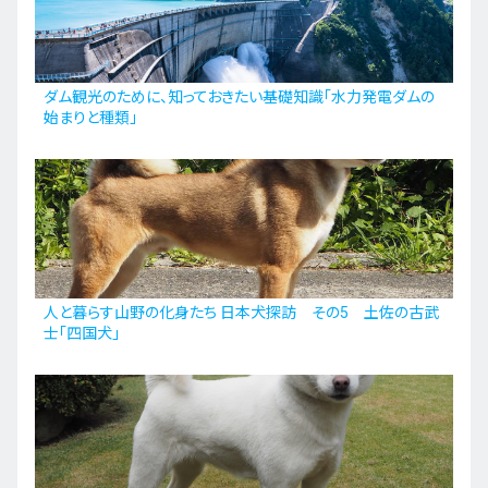
九州・沖縄
ダム観光のために、知っておきたい基礎知識「水力発電ダムの
始まりと種類」
EN
ZH
KO
ES
人と暮らす山野の化身たち 日本犬探訪 その5 土佐の古武
士「四国犬」