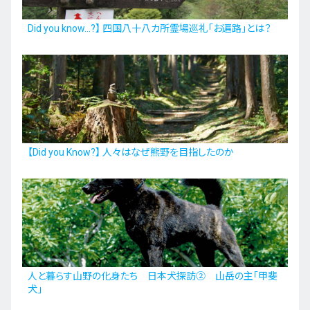
Did you know…?】 四国八十八カ所霊場巡礼「お遍路」とは？
【Did you Know?】 人々はなぜ熊野を目指したのか
人と暮らす山野の化身たち 日本犬探訪② 山岳の主「甲斐
犬」