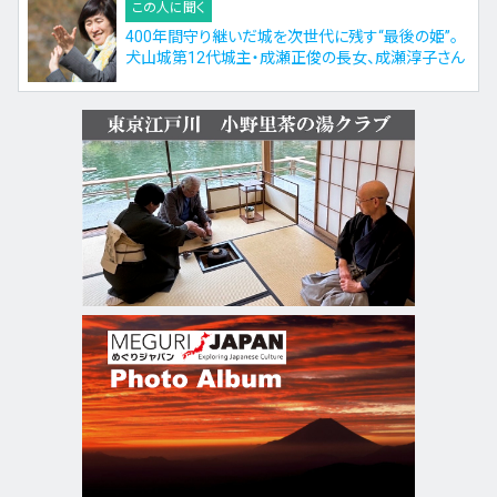
この人に聞く
400年間守り継いだ城を次世代に残す“最後の姫”。
犬山城第12代城主・成瀬正俊の長女、成瀬淳子さん