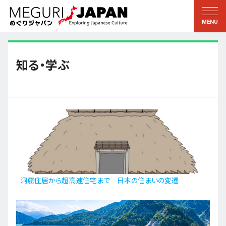
地域をめぐる
文化をめぐる
新着情報
この人に聞く
北海道・東北
知る・学ぶ
知る・学ぶ
関東
習う
江戸・東京
伝承
甲信越
芸術・芸能
北陸
もの作り
東海
自然
近畿
暦と暮らし
洞窟住居から超高速住宅まで 日本の住まいの変遷
京都・奈良
小野里茶の湯クラブ
中国・四国