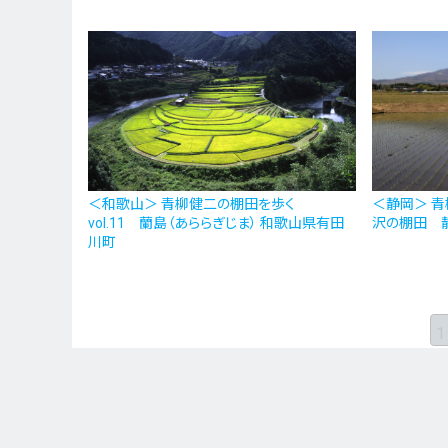
＜和歌山＞ 青柳健二の棚田を歩く
＜静岡＞ 青
vol.11 蘭島（あららぎじま） 和歌山県有田
沢の棚田 
川町
1