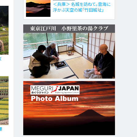
＜兵庫＞ 名城を訪ねて。雲海に
浮かぶ天空の城「竹田城址」
枚
棚