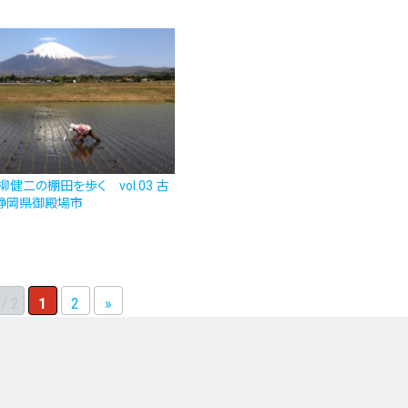
柳健二の棚田を歩く vol.03 古
静岡県御殿場市
 / 2
1
2
»