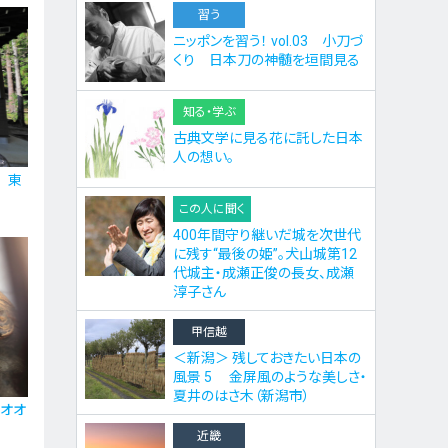
習う
ニッポンを習う！ vol.03 小刀づ
くり 日本刀の神髄を垣間見る
知る・学ぶ
古典文学に見る花に託した日本
人の想い。
 東
この人に聞く
400年間守り継いだ城を次世代
に残す“最後の姫”。犬山城第12
代城主・成瀬正俊の長女、成瀬
淳子さん
甲信越
＜新潟＞ 残しておきたい日本の
風景 5 金屏風のような美しさ・
夏井のはさ木（新潟市）
オオ
近畿