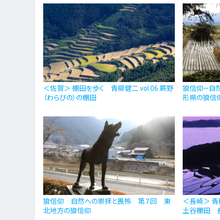
＜佐賀＞ 棚田を歩く 青柳健二 vol.06 蕨野
狼信仰—自
（わらびの）の棚田
形県の狼信仰
狼信仰 自然への崇拝と畏怖 第７回 東
＜長崎＞ 青
北地方の狼信仰
土谷棚田 