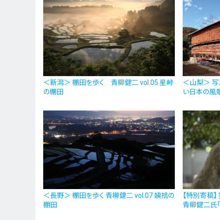
＜新潟＞ 棚田を歩く 青柳健二 vol.05 星峠
＜山梨＞ 
の棚田
い日本の風
＜長野＞ 棚田を歩く 青柳健二 vol.07 姨捨の
【特別寄稿】
棚田
青柳健二氏