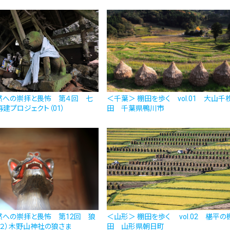
然への崇拝と畏怖 第４回 七
＜千葉＞ 棚田を歩く vol.01 大山千
建プロジェクト（01）
田 千葉県鴨川市
然への崇拝と畏怖 第12回 狼
＜山形＞ 棚田を歩く vol.02 椹平の
２）木野山神社の狼さま
田 山形県朝日町