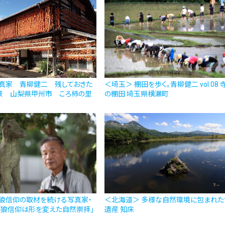
写真家 青柳健二 残しておきた
＜埼玉＞ 棚田を歩く。青柳健二 vol.08 
景 山梨県甲州市 ころ柿の里
の棚田 埼玉県横瀬町
 狼信仰の取材を続ける写真家・
＜北海道＞ 多様な自然環境に包まれた
「狼信仰は形を変えた自然崇拝」
遺産 知床