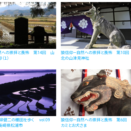
然への崇拝と畏怖 第14回 山
狼信仰—自然への崇拝と畏怖 第10回
（１）
北の山津見神社
柳健二の棚田を歩く vol.09
狼信仰—自然への崇拝と畏怖 第6回 
長崎県松浦市
カミとお犬さま