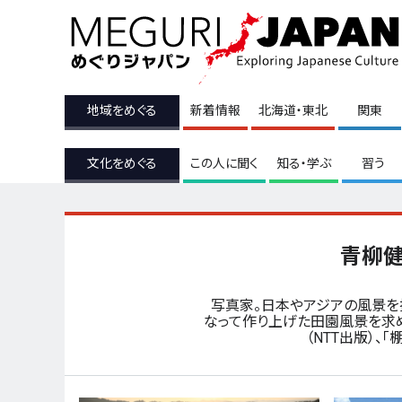
地域をめぐる
新着情報
北海道・東北
関東
文化をめぐる
この人に聞く
知る・学ぶ
習う
青柳健二
写真家。日本やアジアの風景を
なって作り上げた田園風景を求め
（NTT出版）、