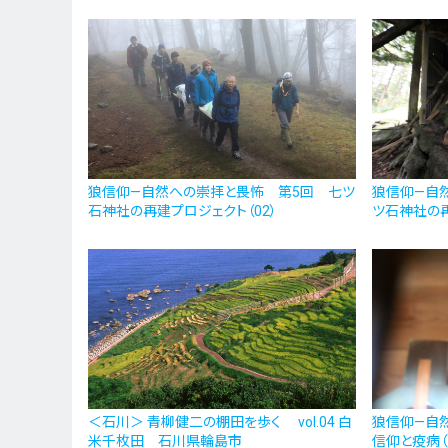
狼信仰—自然への崇拝と畏怖 第5回 七ツ
狼信仰—自
石神社の再建プロジェクト（02）
ツ石神社の再
＜石川＞ 青柳健二の棚田を歩く vol.04 白
狼信仰—自
米千枚田 石川県輪島市
信仰と疫病（